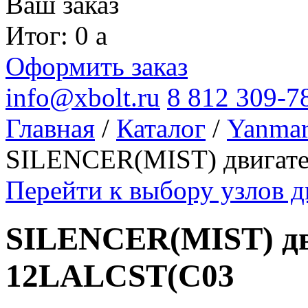
Ваш заказ
Итог: 0
a
Оформить заказ
info@xbolt.ru
8 812 309-7
Главная
/
Каталог
/
Yanma
SILENCER(MIST) двигат
Перейти к выбору узлов 
SILENCER(MIST) дв
12LALCST(C03