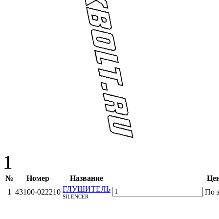
1
№
Номер
Название
Цен
ГЛУШИТЕЛЬ
1
43100-022210
По 
SILENCER