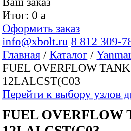
Ваш заказ
Итог: 0
a
Оформить заказ
info@xbolt.ru
8 812 309-7
Главная
/
Каталог
/
Yanma
FUEL OVERFLOW TANK д
12LALCST(C03
Перейти к выбору узлов 
FUEL OVERFLOW TA
12LALCST(C03