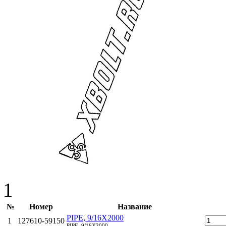
1
№
Номер
Название
PIPE, 9/16X2000
1
127610-59150
PIPE, 9/16X2000