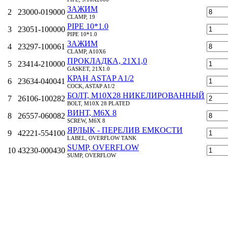
ЗАЖИМ
2
23000-019000
CLAMP, 19
PIPE 10*1.0
3
23051-100000
PIPE 10*1.0
ЗАЖИМ
4
23297-100061
CLAMP, A10X6
ПРОКЛАДКА, 21X1,0
5
23414-210000
GASKET, 21X1.0
КРАН ASTAP A1/2
6
23634-040041
COCK, ASTAP A1/2
БОЛТ, M10Х28 НИКЕЛИРОВАННЫЙ
7
26106-100282
BOLT, M10X 28 PLATED
ВИНТ, M6X 8
8
26557-060082
SCREW, M6X 8
ЯРЛЫК - ПЕРЕЛИВ ЕМКОСТИ
9
42221-554100
LABEL, OVERFLOW TANK
SUMP, OVERFLOW
10
43230-000430
SUMP, OVERFLOW