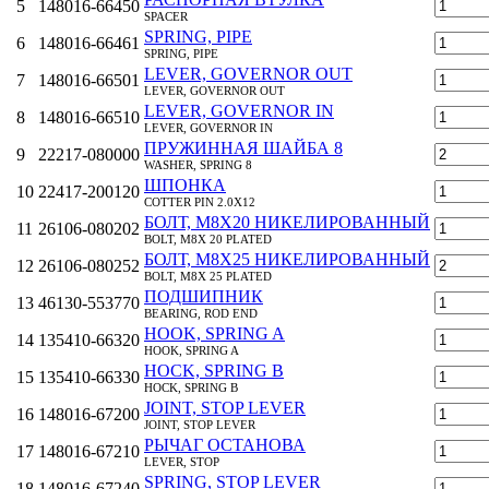
5
148016-66450
SPACER
SPRING, PIPE
6
148016-66461
SPRING, PIPE
LEVER, GOVERNOR OUT
7
148016-66501
LEVER, GOVERNOR OUT
LEVER, GOVERNOR IN
8
148016-66510
LEVER, GOVERNOR IN
ПРУЖИННАЯ ШАЙБА 8
9
22217-080000
WASHER, SPRING 8
ШПОНКА
10
22417-200120
COTTER PIN 2.0X12
БОЛТ, M8Х20 НИКЕЛИРОВАННЫЙ
11
26106-080202
BOLT, M8X 20 PLATED
БОЛТ, M8Х25 НИКЕЛИРОВАННЫЙ
12
26106-080252
BOLT, M8X 25 PLATED
ПОДШИПНИК
13
46130-553770
BEARING, ROD END
HOOK, SPRING A
14
135410-66320
HOOK, SPRING A
HOCK, SPRING B
15
135410-66330
HOCK, SPRING B
JOINT, STOP LEVER
16
148016-67200
JOINT, STOP LEVER
РЫЧАГ ОСТАНОВА
17
148016-67210
LEVER, STOP
SPRING, STOP LEVER
18
148016-67240