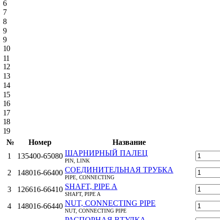
6
7
8
9
9
10
11
12
13
14
15
16
17
18
19
№
Номер
Название
ШАРНИРНЫЙ ПАЛЕЦ
1
135400-65080
PIN, LINK
СОЕДИНИТЕЛЬНАЯ ТРУБКА
2
148016-66400
PIPE, CONNECTING
SHAFT, PIPE A
3
126616-66410
SHAFT, PIPE A
NUT, CONNECTING PIPE
4
148016-66440
NUT, CONNECTING PIPE
РАСПОРНАЯ ВТУЛКА