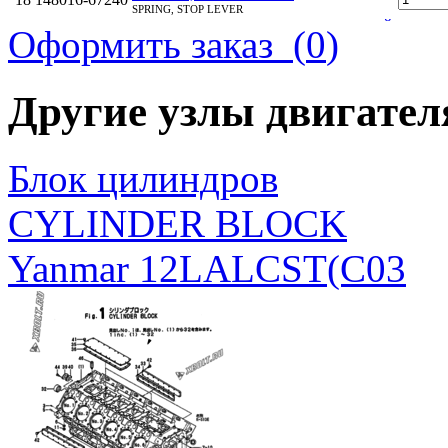
SPRING, STOP LEVER
БОЛТ, M8Х22 НИКЕЛИРОВАННЫЙ
Оформить заказ (
0
)
19
26106-080222
BOLT, M8X 22 PLATED
Другие узлы двигате
Блок цилиндров
CYLINDER BLOCK
Yanmar 12LALCST(C03