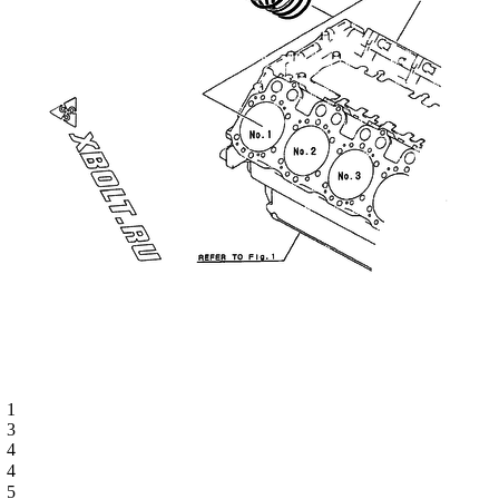
1
3
4
4
5