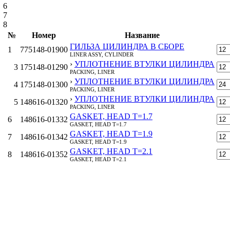
6
7
8
№
Номер
Название
ГИЛЬЗА ЦИЛИНДРА В СБОРЕ
1
775148-01900
LINER ASSY, CYLINDER
›
УПЛОТНЕНИЕ ВТУЛКИ ЦИЛИНДРА
3
175148-01290
PACKING, LINER
›
УПЛОТНЕНИЕ ВТУЛКИ ЦИЛИНДРА
4
175148-01300
PACKING, LINER
›
УПЛОТНЕНИЕ ВТУЛКИ ЦИЛИНДРА
5
148616-01320
PACKING, LINER
GASKET, HEAD T=1.7
6
148616-01332
GASKET, HEAD T=1.7
GASKET, HEAD T=1.9
7
148616-01342
GASKET, HEAD T=1.9
GASKET, HEAD T=2.1
8
148616-01352
GASKET, HEAD T=2.1