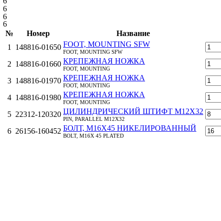
6
6
6
6
№
Номер
Название
FOOT, MOUNTING SFW
1
148816-01650
FOOT, MOUNTING SFW
КРЕПЕЖНАЯ НОЖКА
2
148816-01660
FOOT, MOUNTING
КРЕПЕЖНАЯ НОЖКА
3
148816-01970
FOOT, MOUNTING
КРЕПЕЖНАЯ НОЖКА
4
148816-01980
FOOT, MOUNTING
ЦИЛИНДРИЧЕСКИЙ ШТИФТ M12X32
5
22312-120320
PIN, PARALLEL M12X32
БОЛТ, M16Х45 НИКЕЛИРОВАННЫЙ
6
26156-160452
BOLT, M16X 45 PLATED