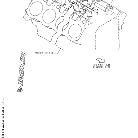
1
1
2
2
3
3
4
5
5