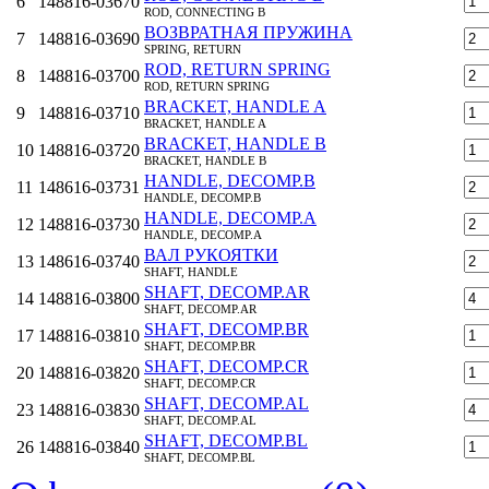
6
148816-03670
ROD, CONNECTING B
ВОЗВРАТНАЯ ПРУЖИНА
7
148816-03690
SPRING, RETURN
ROD, RETURN SPRING
8
148816-03700
ROD, RETURN SPRING
BRACKET, HANDLE A
9
148816-03710
BRACKET, HANDLE A
BRACKET, HANDLE B
10
148816-03720
BRACKET, HANDLE B
HANDLE, DECOMP.B
11
148616-03731
HANDLE, DECOMP.B
HANDLE, DECOMP.A
12
148816-03730
HANDLE, DECOMP.A
ВАЛ РУКОЯТКИ
13
148616-03740
SHAFT, HANDLE
SHAFT, DECOMP.AR
14
148816-03800
SHAFT, DECOMP.AR
SHAFT, DECOMP.BR
17
148816-03810
SHAFT, DECOMP.BR
SHAFT, DECOMP.CR
20
148816-03820
SHAFT, DECOMP.CR
SHAFT, DECOMP.AL
23
148816-03830
SHAFT, DECOMP.AL
SHAFT, DECOMP.BL
26
148816-03840
SHAFT, DECOMP.BL
SHAFT, DECOMP.CL
29
148816-03850