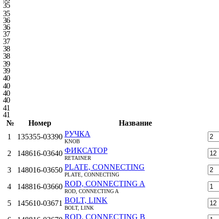
35
35
36
36
37
37
38
38
39
39
40
40
40
40
41
41
№
Номер
Название
РУЧКА
1
135355-03390
KNOB
ФИКСАТОР
2
148616-03640
RETAINER
PLATE, CONNECTING
3
148016-03650
PLATE, CONNECTING
ROD, CONNECTING A
4
148816-03660
ROD, CONNECTING A
BOLT, LINK
5
145610-03671
BOLT, LINK
ROD, CONNECTING B