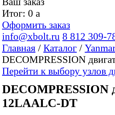
Ваш заказ
Итог: 0
a
Оформить заказ
info@xbolt.ru
8 812 309-7
Главная
/
Каталог
/
Yanma
DECOMPRESSION двигат
Перейти к выбору узлов 
DECOMPRESSION дв
12LAALC-DT