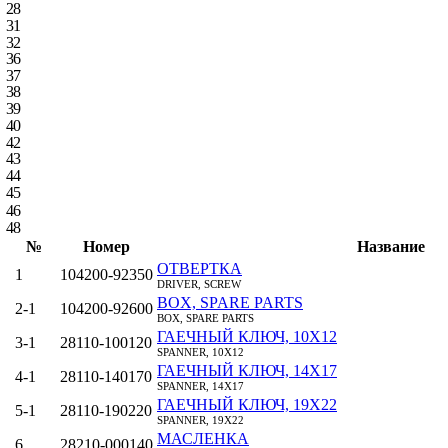
28
31
32
36
37
38
39
40
42
43
44
45
46
48
№
Номер
Название
ОТВЕРТКА
1
104200-92350
DRIVER, SCREW
BOX, SPARE PARTS
2‑1
104200-92600
BOX, SPARE PARTS
ГАЕЧНЫЙ КЛЮЧ, 10X12
3‑1
28110-100120
SPANNER, 10X12
ГАЕЧНЫЙ КЛЮЧ, 14X17
4‑1
28110-140170
SPANNER, 14X17
ГАЕЧНЫЙ КЛЮЧ, 19X22
5‑1
28110-190220
SPANNER, 19X22
МАСЛЕНКА
6
28210-000140