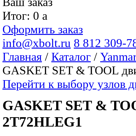
Ваш заказ
Итог: 0
a
Оформить заказ
info@xbolt.ru
8 812 309-7
Главная
/
Каталог
/
Yanma
GASKET SET & TOOL дви
Перейти к выбору узлов 
GASKET SET & TOO
2T72HLEG1