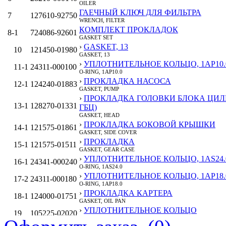
OILER
ГАЕЧНЫЙ КЛЮЧ ДЛЯ ФИЛЬТРА
7
127610-92750
WRENCH, FILTER
КОМПЛЕКТ ПРОКЛАДОК
8‑1
724086-92601
GASKET SET
›
GASKET, 13
10
121450-01980
GASKET, 13
›
УПЛОТНИТЕЛЬНОЕ КОЛЬЦО, 1AP10.
11‑1
24311-000100
O-RING, 1AP10.0
›
ПРОКЛАДКА НАСОСА
12‑1
124240-01883
GASKET, PUMP
›
ПРОКЛАДКА ГОЛОВКИ БЛОКА ЦИЛ
13‑1
128270-01331
ГБЦ)
GASKET, HEAD
›
ПРОКЛАДКА БОКОВОЙ КРЫШКИ
14‑1
121575-01861
GASKET, SIDE COVER
›
ПРОКЛАДКА
15‑1
121575-01511
GASKET, GEAR CASE
›
УПЛОТНИТЕЛЬНОЕ КОЛЬЦО, 1AS24.
16‑1
24341-000240
O-RING, 1AS24.0
›
УПЛОТНИТЕЛЬНОЕ КОЛЬЦО, 1AP18.
17‑2
24311-000180
O-RING, 1AP18.0
›
ПРОКЛАДКА КАРТЕРА
18‑1
124000-01751
GASKET, OIL PAN
›
УПЛОТНИТЕЛЬНОЕ КОЛЬЦО
19
105225-02020
O-RING