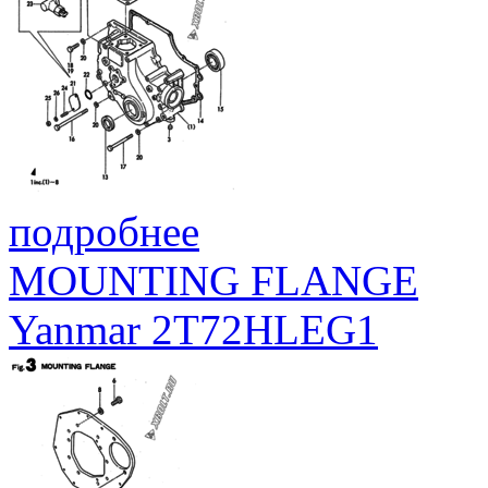
O-RING, 1AP9.0
›
УПЛОТНИТЕЛЬНАЯ ШАЙБА 12S
47‑1
43400-500450
SEAL WASHER 12S
›
WASHER, SEAL 6
48
43400-500400
WASHER, SEAL 6
›
УПЛОТНИТЕЛЬНОЕ КОЛЬЦО, 1AP7.0
50
24311-000070
O-RING, 1AP7.0
подробнее
MOUNTING FLANGE
Yanmar 2T72HLEG1