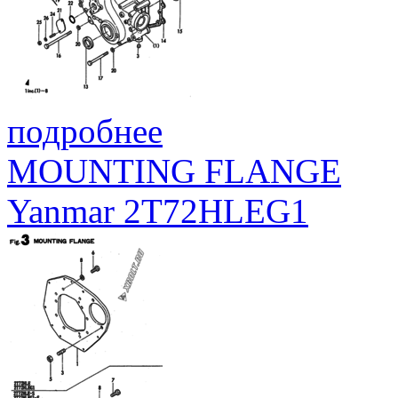
ШАЙБА, 6
73
22117-060000
WASHER, 6
ПРУЖИННАЯ ШАЙБА 6
74
22217-060000
WASHER, SPRING 6
подробнее
MOUNTING FLANGE
Yanmar 2T72HLEG1