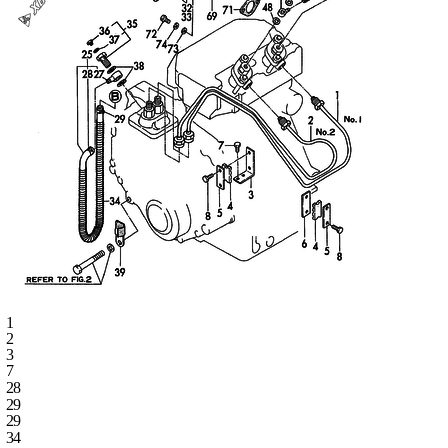
1
2
3
7
28
29
29
34