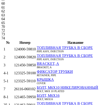
60
61
62
63
64
65
70
72
73
74
№
Номер
Название
ТОПЛИВНАЯ ТРУБКА В СБОРЕ
1
124000-59810
PIPE ASSY, INJECTION
ТОПЛИВНАЯ ТРУБКА В СБОРЕ
2
124000-59820
PIPE ASSY, INJECTION
BRACKET, A
3
121450-59850
BRACKET, A
ФИКСАТОР ТРУБКИ
4‑1
123325-59100
RETAINER, PIPE
КРЫШКА
5‑1
123325-59110
COVER
БОЛТ, M6Х10 НИКЕЛИРОВАННЫЙ
7
26116-060102
BOLT, M6X 10 PLATED
БОЛТ, M6X16
8‑1
121465-59950
BOLT, M6X16
ТОПЛИВНАЯ ТРУБКА В СБОРЕ
25‑1
121462-59011