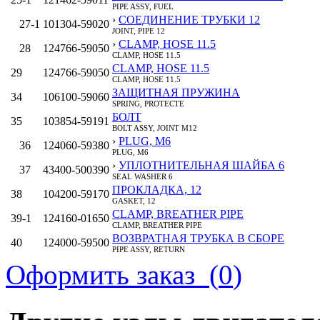
PIPE ASSY, FUEL
›
СОЕДИНЕНИЕ ТРУБКИ 12
27‑1
101304-59020
JOINT, PIPE 12
›
CLAMP, HOSE 11.5
28
124766-59050
CLAMP, HOSE 11.5
CLAMP, HOSE 11.5
29
124766-59050
CLAMP, HOSE 11.5
ЗАЩИТНАЯ ПРУЖИНА
34
106100-59060
SPRING, PROTECTE
БОЛТ
35
103854-59191
BOLT ASSY, JOINT M12
›
PLUG, M6
36
124060-59380
PLUG, M6
›
УПЛОТНИТЕЛЬНАЯ ШАЙБА 6
37
43400-500390
SEAL WASHER 6
ПРОКЛАДКА, 12
38
104200-59170
GASKET, 12
CLAMP, BREATHER PIPE
39‑1
124160-01650
CLAMP, BREATHER PIPE
ВОЗВРАТНАЯ ТРУБКА В СБОРЕ
40
124000-59500
PIPE ASSY, RETURN
›
ТОПЛИВНАЯ ТРУБКА D8X80
Оформить заказ (
0
)
41
121450-59550
PIPE, FUEL D8X80
›
PIPE, D11XL625
42
124736-77700
PIPE, D11XL625
›
СОЕДИНЕНИЕ ТРУБКИ 8
43
124550-59030