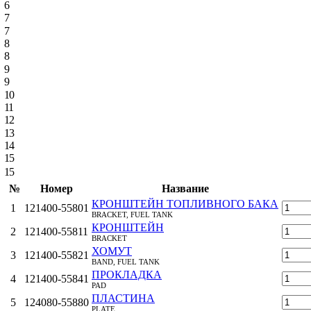
6
7
7
8
8
9
9
10
11
12
13
14
15
15
№
Номер
Название
КРОНШТЕЙН ТОПЛИВНОГО БАКА
1
121400-55801
BRACKET, FUEL TANK
КРОНШТЕЙН
2
121400-55811
BRACKET
ХОМУТ
3
121400-55821
BAND, FUEL TANK
ПРОКЛАДКА
4
121400-55841
PAD
ПЛАСТИНА
5
124080-55880
PLATE