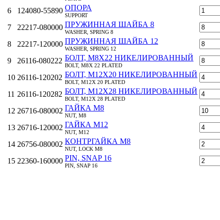
ОПОРА
6
124080-55890
SUPPORT
ПРУЖИННАЯ ШАЙБА 8
7
22217-080000
WASHER, SPRING 8
ПРУЖИННАЯ ШАЙБА 12
8
22217-120000
WASHER, SPRING 12
БОЛТ, M8Х22 НИКЕЛИРОВАННЫЙ
9
26116-080222
BOLT, M8X 22 PLATED
БОЛТ, M12Х20 НИКЕЛИРОВАННЫЙ
10
26116-120202
BOLT, M12X 20 PLATED
БОЛТ, M12Х28 НИКЕЛИРОВАННЫЙ
11
26116-120282
BOLT, M12X 28 PLATED
ГАЙКА M8
12
26716-080002
NUT, M8
ГАЙКА M12
13
26716-120002
NUT, M12
КОНТРГАЙКА M8
14
26756-080002
NUT, LOCK M8
PIN, SNAP 16
15
22360-160000
PIN, SNAP 16