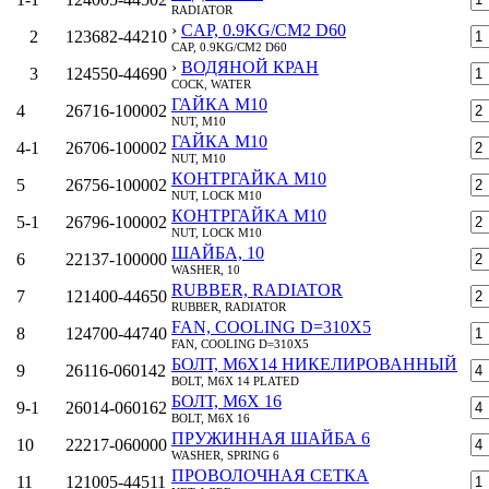
RADIATOR
›
CAP, 0.9KG/CM2 D60
2
123682-44210
CAP, 0.9KG/CM2 D60
›
ВОДЯНОЙ КРАН
3
124550-44690
COCK, WATER
ГАЙКА M10
4
26716-100002
NUT, M10
ГАЙКА M10
4‑1
26706-100002
NUT, M10
КОНТРГАЙКА M10
5
26756-100002
NUT, LOCK M10
КОНТРГАЙКА M10
5‑1
26796-100002
NUT, LOCK M10
ШАЙБА, 10
6
22137-100000
WASHER, 10
RUBBER, RADIATOR
7
121400-44650
RUBBER, RADIATOR
FAN, COOLING D=310X5
8
124700-44740
FAN, COOLING D=310X5
БОЛТ, M6Х14 НИКЕЛИРОВАННЫЙ
9
26116-060142
BOLT, M6X 14 PLATED
БОЛТ, M6X 16
9‑1
26014-060162
BOLT, M6X 16
ПРУЖИННАЯ ШАЙБА 6
10
22217-060000
WASHER, SPRING 6
ПРОВОЛОЧНАЯ СЕТКА
11
121005-44511