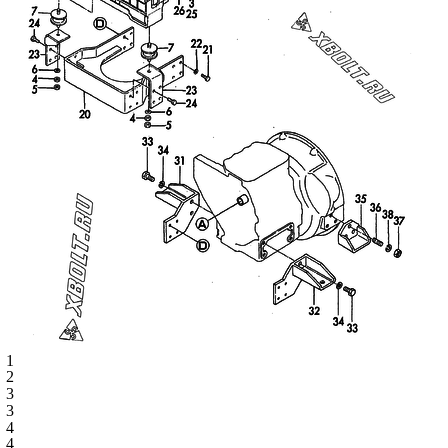
1
2
3
3
4
4