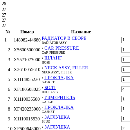
26
27
27
27
27
№
Номер
Название
РАДИАТОР В СБОРЕ
1
148082-44680
RADIATOR ASSY
›
CAP, PRESSURE
2
X5600500000
CAP, PRESSURE
›
ШЛАНГ
3
X5571073000
HOSE
›
NECK ASSY, FILLER
4
X2610055610
NECK ASSY, FILLER
›
ПРОКЛАДКА
5
X1114855230
GASKET
›
БОЛТ
6
XF180508025
BOLT ASSY
›
ИЗМЕРИТЕЛЬ
7
X1110035580
GAUGE
›
ПРОКЛАДКА
8
XF420233000
GASKET
›
ЗАГЛУШКА
9
X1110015530
PLUG
›
ЗАГЛУШКА
10
XF500648000