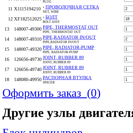
PLUG
›
ПРОВОЛОЧНАЯ СЕТКА
11
X1115194210
NET, WIRE
›
БОЛТ
12
XF182512025
BOLT ASSY
PIPE, THERMOSTAT OUT
13
148007-49300
PIPE, THERMOSTAT OUT
PIPE,RADIATOR IN/OUT
14
148007-49310
PIPE,RADIATOR IN/OUT
PIPE, RADIATOR-PUMP
15
148007-49320
PIPE, RADIATOR-PUMP
JOINT, RUBBER 89
16
126656-49730
JOINT, RUBBER 89
JOINT, RUBBER 89
17
126656-49740
JOINT, RUBBER 89
РАСПОРНАЯ ВТУЛКА
18
148080-49950
SPACER
GASKET, 5K65X1.0
Оформить заказ (
0
)
19
23435-065100
GASKET, 5K65X1.0
GASKET, 5K80X1.0
20
23435-080100
GASKET, 5K80X1.0
GASKET, 5K80X1.0
Другие узлы двигате
21
23435-080100
GASKET, 5K80X1.0
БОЛТ, M12Х70 НИКЕЛИРОВАННЫЙ
22
26116-120702
BOLT, M12X 70 PLATED
БОЛТ, M16Х45 НИКЕЛИРОВАННЫЙ
Блок цилиндров
23
26116-160452
BOLT, M16X 45 PLATED