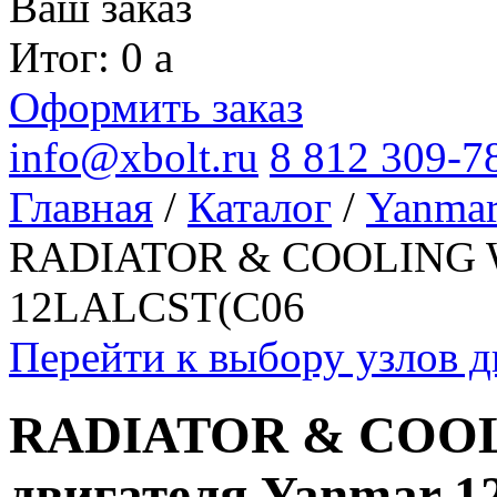
Ваш заказ
Итог: 0
a
Оформить заказ
info@xbolt.ru
8 812 309-7
Главная
/
Каталог
/
Yanma
RADIATOR & COOLING WA
12LALCST(C06
Перейти к выбору узлов 
RADIATOR & COOL
двигателя Yanmar 