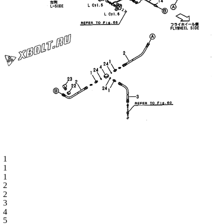
1
1
1
2
2
3
4
5