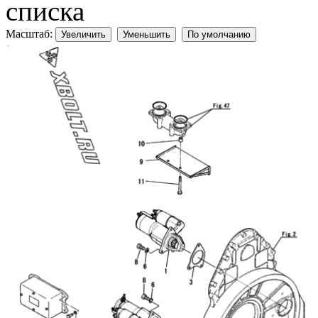
списка
Масштаб:
Увеличить
Уменьшить
По умолчанию