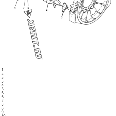
1
2
3
3
4
5
6
6
7
8
8
9
10