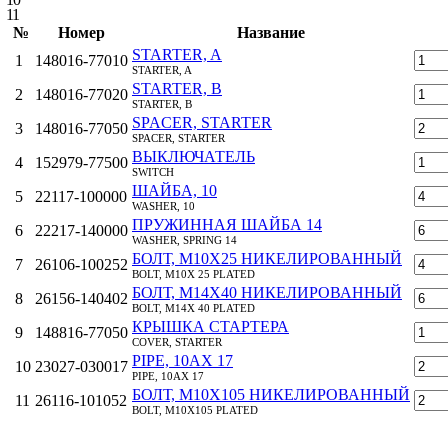
11
№
Номер
Название
STARTER, A
1
148016-77010
STARTER, A
STARTER, B
2
148016-77020
STARTER, B
SPACER, STARTER
3
148016-77050
SPACER, STARTER
ВЫКЛЮЧАТЕЛЬ
4
152979-77500
SWITCH
ШАЙБА, 10
5
22117-100000
WASHER, 10
ПРУЖИННАЯ ШАЙБА 14
6
22217-140000
WASHER, SPRING 14
БОЛТ, M10Х25 НИКЕЛИРОВАННЫЙ
7
26106-100252
BOLT, M10X 25 PLATED
БОЛТ, M14Х40 НИКЕЛИРОВАННЫЙ
8
26156-140402
BOLT, M14X 40 PLATED
КРЫШКА СТАРТЕРА
9
148816-77050
COVER, STARTER
PIPE, 10AX 17
10
23027-030017
PIPE, 10AX 17
БОЛТ, M10X105 НИКЕЛИРОВАННЫЙ
11
26116-101052
BOLT, M10X105 PLATED