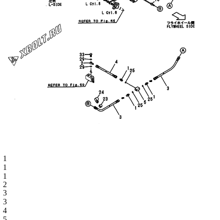
1
1
1
2
3
3
4
5