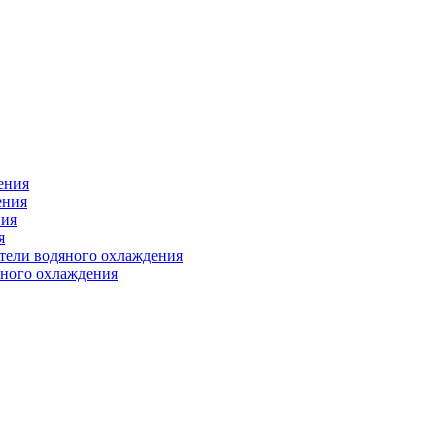
ения
ения
ния
я
атели водяного охлаждения
яного охлаждения