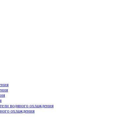
ения
ения
ния
я
атели водяного охлаждения
яного охлаждения