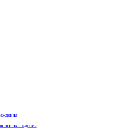
лаждения
шного охлаждения