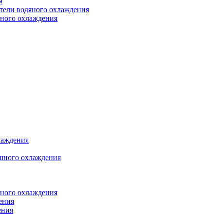
я
атели водяного охлаждения
яного охлаждения
лаждения
шного охлаждения
яного охлаждения
ения
ения