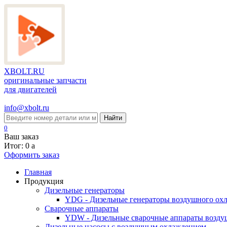
XBOLT.RU
оригинальные запчасти
для двигателей
info@xbolt.ru
Найти
0
Ваш заказ
Итог: 0
a
Оформить заказ
Главная
Продукция
Дизельные генераторы
YDG - Дизельные генераторы воздушного ох
Cварочные аппараты
YDW - Дизельные сварочные аппараты возду
Дизельные насосы с воздушным охлаждением