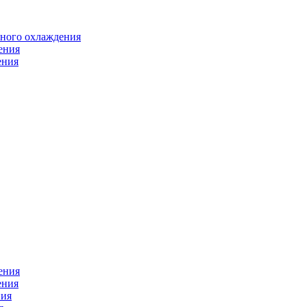
яного охлаждения
ения
ения
ения
ения
ния