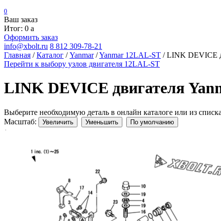
0
Ваш заказ
Итог: 0
a
Оформить заказ
info@xbolt.ru
8 812 309-78-21
Главная
/
Каталог
/
Yanmar
/
Yanmar 12LAL-ST
/
LINK DEVICE д
Перейти к выбору узлов двигателя 12LAL-ST
LINK DEVICE двигателя Yan
Выберите необходимую деталь в онлайн каталоге или из списк
Масштаб:
Увеличить
Уменьшить
По умолчанию