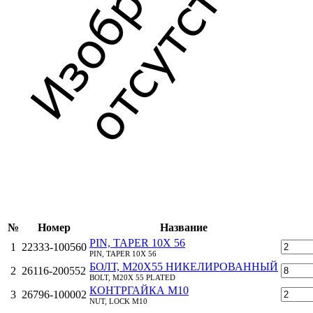
№
Номер
Название
PIN, TAPER 10X 56
1
22333-100560
PIN, TAPER 10X 56
БОЛТ, M20Х55 НИКЕЛИРОВАННЫЙ
2
26116-200552
BOLT, M20X 55 PLATED
КОНТРГАЙКА M10
3
26796-100002
NUT, LOCK M10