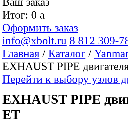
Ваш заказ
Итог: 0
a
Оформить заказ
info@xbolt.ru
8 812 309-7
Главная
/
Каталог
/
Yanma
EXHAUST PIPE двигател
Перейти к выбору узлов 
EXHAUST PIPE двиг
ET