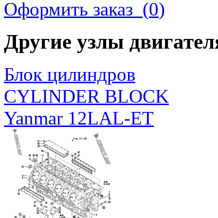
ФЛАНЕЦ
Оформить заказ (
0
)
19
23211-150166
FLANGE, 5K150
ПРОКЛАДКА, 250
20
23440-250000
GASKET, 250
Другие узлы двигате
Блок цилиндров
CYLINDER BLOCK
Yanmar 12LAL-ET