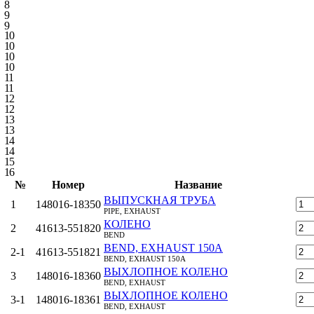
8
9
9
10
10
10
10
11
11
12
12
13
13
14
14
15
16
№
Номер
Название
ВЫПУСКНАЯ ТРУБА
1
148016-18350
PIPE, EXHAUST
КОЛЕНО
2
41613-551820
BEND
BEND, EXHAUST 150A
2‑1
41613-551821
BEND, EXHAUST 150A
ВЫХЛОПНОЕ КОЛЕНО
3
148016-18360
BEND, EXHAUST
ВЫХЛОПНОЕ КОЛЕНО
3‑1
148016-18361
BEND, EXHAUST