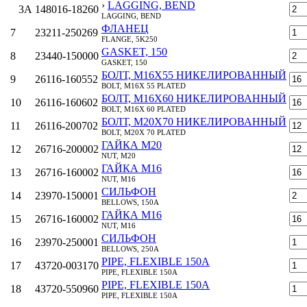
›
LAGGING, BEND
3A
148016-18260
LAGGING, BEND
ФЛАНЕЦ
7
23211-250269
FLANGE, 5K250
GASKET, 150
8
23440-150000
GASKET, 150
БОЛТ, M16Х55 НИКЕЛИРОВАННЫЙ
9
26116-160552
BOLT, M16X 55 PLATED
БОЛТ, M16Х60 НИКЕЛИРОВАННЫЙ
10
26116-160602
BOLT, M16X 60 PLATED
БОЛТ, M20Х70 НИКЕЛИРОВАННЫЙ
11
26116-200702
BOLT, M20X 70 PLATED
ГАЙКА M20
12
26716-200002
NUT, M20
ГАЙКА M16
13
26716-160002
NUT, M16
СИЛЬФОН
14
23970-150001
BELLOWS, 150A
ГАЙКА M16
15
26716-160002
NUT, M16
СИЛЬФОН
16
23970-250001
BELLOWS, 250A
PIPE, FLEXIBLE 150A
17
43720-003170
PIPE, FLEXIBLE 150A
PIPE, FLEXIBLE 150A
18
43720-550960
PIPE, FLEXIBLE 150A