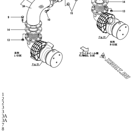
1
2
2
3
3
3A
3A
7
8