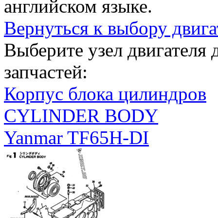
английском языке.
Вернуться к выбору двига
Выберите узел двигателя
запчастей:
Корпус блока цилиндров
CYLINDER BODY
Yanmar TF65H-DI