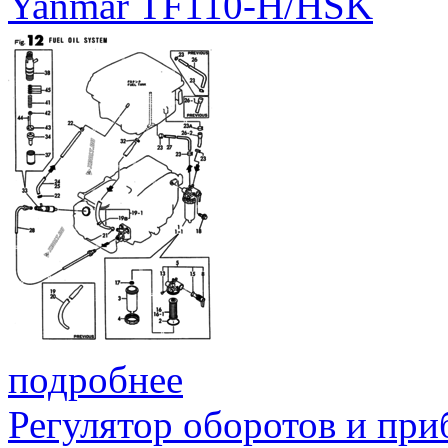
Yanmar TF110-H/HSK
подробнее
Регулятор оборотов и при