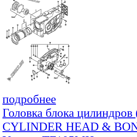
BOLT ASSY, LIFT
34
105506-07950
BOLT ASSY, LIFT
ШАЙБА, 12
37
22137-120000
WASHER, 12
ПРУЖИННАЯ ШАЙБА 12
38
22217-120000
WASHER, SPRING 12
подробнее
Головка блока цилиндров
CYLINDER HEAD & BO