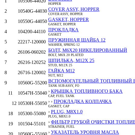
1
105506-44020
HOPPER
COVER ASSY, HOPPER
2
10540G-44030
COVER ASSY, HOPPER
GASKET, HOPPER
3
10550G-44050
GASKET, HOPPER
ПРОКЛАДКА
4
104200-44110
GASKET
ПРУЖИННАЯ ШАЙБА 12
5
22217-120000
WASHER, SPRING 12
БОЛТ, M6Х20 НИКЕЛИРОВАННЫЙ
6
26106-060202
BOLT, M6X 20 PLATED
ШПИЛЬКА, M12X 25
7
26216-120252
STUD, M12X 25
ГАЙКА M12
8
26716-120002
NUT, M12
ВСПОМОГАТЕЛЬНЫЙ ТОПЛИВНЫЙ Б
9
10560G-55200
TANK SUB ASSY, FO
›
КРЫШКА ТОПЛИВНОГО БАКА
11
10547H-55040
CAP, FUEL TANK
› ›
ПРОКЛАДКА КОЛПАЧКА
12
10530H-55050
GASKET, CAP
›
PLUG, M8X1.0
18
105300-55080
PLUG, M8X1.0
›
ФИЛЬТР ГРУБОЙ ОЧИСТКИ ТОПЛИ
19
101504-55101
STRAINER, FUEL
›
УКАЗАТЕЛЬ УРОВНЯ МАСЛА
20
10560G-55160