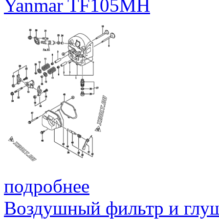
Yanmar TF105MH
подробнее
Воздушный фильтр и глу