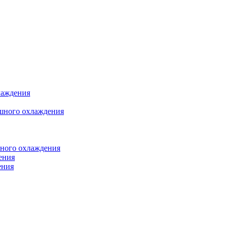
лаждения
шного охлаждения
яного охлаждения
ения
ения