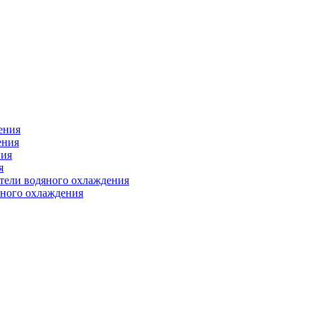
ения
ения
ния
я
атели водяного охлаждения
яного охлаждения