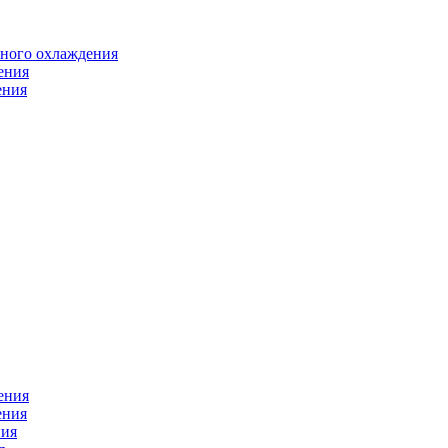
яного охлаждения
ения
ения
ения
ения
ния