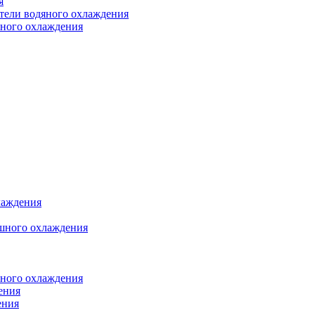
я
атели водяного охлаждения
яного охлаждения
лаждения
шного охлаждения
яного охлаждения
ения
ения