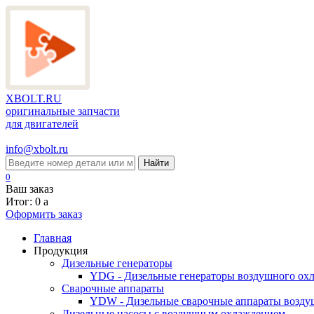
XBOLT.RU
оригинальные запчасти
для двигателей
info@xbolt.ru
Найти
0
Ваш заказ
Итог: 0
a
Оформить заказ
Главная
Продукция
Дизельные генераторы
YDG - Дизельные генераторы воздушного ох
Cварочные аппараты
YDW - Дизельные сварочные аппараты возду
Дизельные насосы с воздушным охлаждением