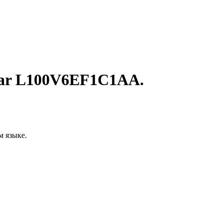
mar L100V6EF1C1AA.
м языке.