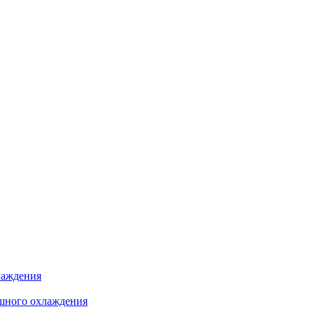
лаждения
шного охлаждения