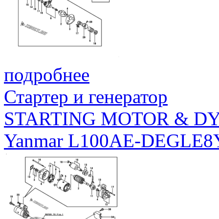
подробнее
Стартер и генератор
STARTING MOTOR & 
Yanmar L100AE-DEGLE8