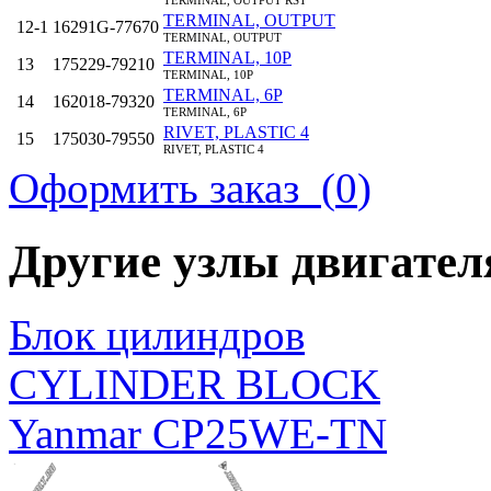
TERMINAL, OUTPUT
12‑1
16291G-77670
TERMINAL, OUTPUT
TERMINAL, 10P
13
175229-79210
TERMINAL, 10P
TERMINAL, 6P
14
162018-79320
TERMINAL, 6P
RIVET, PLASTIC 4
15
175030-79550
RIVET, PLASTIC 4
GROMMET, 36X108
Оформить заказ (
0
)
16
175339-79550
GROMMET, 36X108
ВИНТ, M4X12
17
26023-040122
SCREW, M4X12
ВИНТ, M4X12
Другие узлы двигате
18
26023-040122
SCREW, M4X12
ВИНТ, M4X12
19
26023-040122
SCREW, M4X12
ВИНТ, M4X12
Блок цилиндров
20
26023-040122
SCREW, M4X12
ВИНТ, M4X12
21
26023-040122
CYLINDER BLOCK
SCREW, M4X12
ВИНТ, M4X12
22
26023-040122
SCREW, M4X12
Yanmar CP25WE-TN
ВИНТ, M5X20
23
26023-050202
SCREW, M5X20
ВИНТ, M5X20
24
26023-050202
SCREW, M5X20