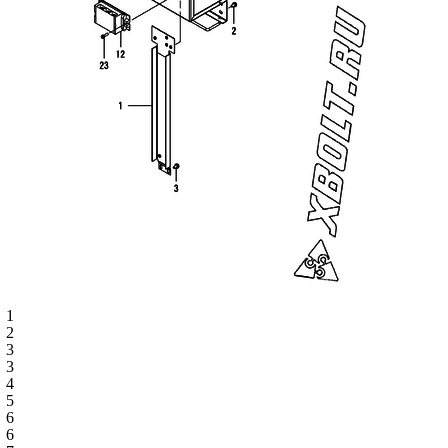
1
2
3
3
4
5
6
6