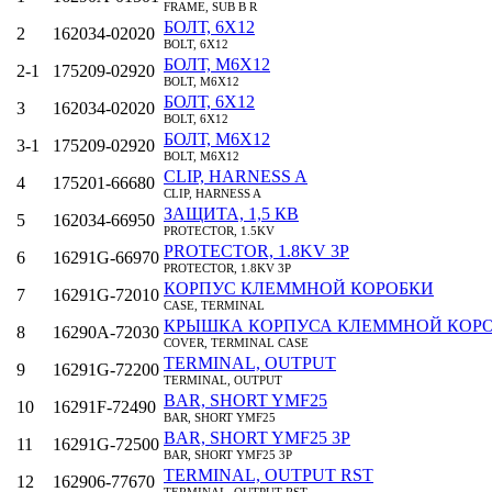
FRAME, SUB B R
БОЛТ, 6X12
2
162034-02020
BOLT, 6X12
БОЛТ, M6X12
2‑1
175209-02920
BOLT, M6X12
БОЛТ, 6X12
3
162034-02020
BOLT, 6X12
БОЛТ, M6X12
3‑1
175209-02920
BOLT, M6X12
CLIP, HARNESS A
4
175201-66680
CLIP, HARNESS A
ЗАЩИТА, 1,5 КВ
5
162034-66950
PROTECTOR, 1.5KV
PROTECTOR, 1.8KV 3P
6
16291G-66970
PROTECTOR, 1.8KV 3P
КОРПУС КЛЕММНОЙ КОРОБКИ
7
16291G-72010
CASE, TERMINAL
КРЫШКА КОРПУСА КЛЕММНОЙ КОР
8
16290A-72030
COVER, TERMINAL CASE
TERMINAL, OUTPUT
9
16291G-72200
TERMINAL, OUTPUT
BAR, SHORT YMF25
10
16291F-72490
BAR, SHORT YMF25
BAR, SHORT YMF25 3P
11
16291G-72500
BAR, SHORT YMF25 3P
TERMINAL, OUTPUT RST
12
162906-77670
TERMINAL, OUTPUT RST