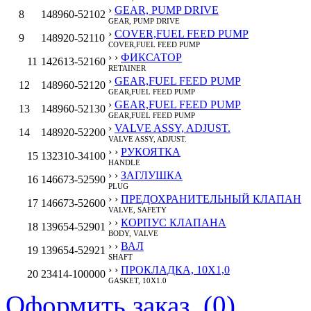
›
GEAR, PUMP DRIVE
8
148960-52102
GEAR, PUMP DRIVE
›
COVER,FUEL FEED PUMP
9
148920-52110
COVER,FUEL FEED PUMP
› ›
ФИКСАТОР
11
142613-52160
RETAINER
›
GEAR,FUEL FEED PUMP
12
148960-52120
GEAR,FUEL FEED PUMP
›
GEAR,FUEL FEED PUMP
13
148960-52130
GEAR,FUEL FEED PUMP
›
VALVE ASSY, ADJUST.
14
148920-52200
VALVE ASSY, ADJUST.
› ›
РУКОЯТКА
15
132310-34100
HANDLE
› ›
ЗАГЛУШКА
16
146673-52590
PLUG
› ›
ПРЕДОХРАНИТЕЛЬНЫЙ КЛАПАН
17
146673-52600
VALVE, SAFETY
› ›
КОРПУС КЛАПАНА
18
139654-52901
BODY, VALVE
› ›
ВАЛ
19
139654-52921
SHAFT
› ›
ПРОКЛАДКА, 10X1,0
20
23414-100000
GASKET, 10X1.0
› ›
ПРОКЛАДКА, 18X1,0
Оформить заказ (
0
)
21
23414-180000
GASKET, 18X1.0