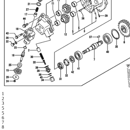
1
2
3
5
5
6
7
8