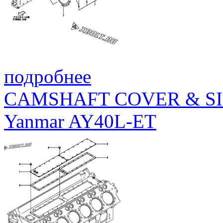
48
26106-100252
BOLT, M10X 25 PLATED
подробнее
CAMSHAFT COVER & S
Yanmar AY40L-ET