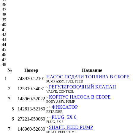
36
37
38
39
40
41
42
43
44
45
46
47
48
№
Номер
Название
НАСОС ПОДАЧИ ТОПЛИВА В СБОРЕ
1
748920-52101
PUMP ASSY, FUEL FEED
›
РЕГУЛИРОВОЧНЫЙ КЛАПАН
2
125310-34031
VALVE, CONTROL
›
КОРПУС НАСОСА В СБОРЕ
3
148960-52022
BODY ASSY, PUMP
› ›
ФИКСАТОР
5
142613-52160
RETAINER
› ›
PLUG, 5X 6
6
27221-050060
PLUG, 5X 6
›
SHAFT, FEED PUMP
7
148960-52080
SHAFT, FEED PUMP