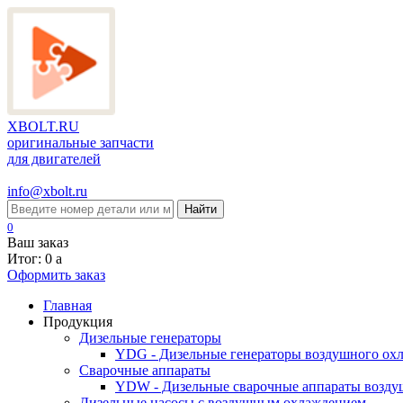
XBOLT.RU
оригинальные запчасти
для двигателей
info@xbolt.ru
Найти
0
Ваш заказ
Итог: 0
a
Оформить заказ
Главная
Продукция
Дизельные генераторы
YDG - Дизельные генераторы воздушного ох
Cварочные аппараты
YDW - Дизельные сварочные аппараты возду
Дизельные насосы с воздушным охлаждением