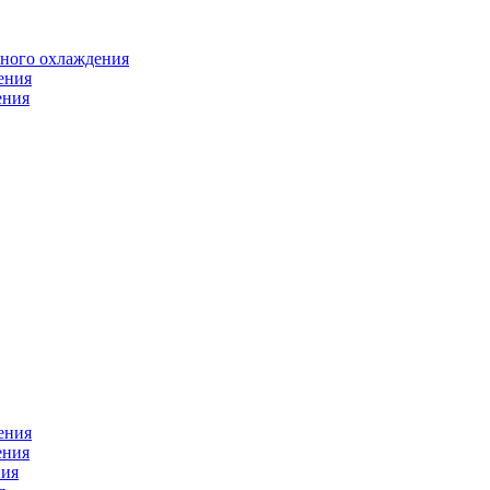
яного охлаждения
ения
ения
ения
ения
ния