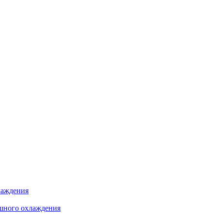
лаждения
шного охлаждения