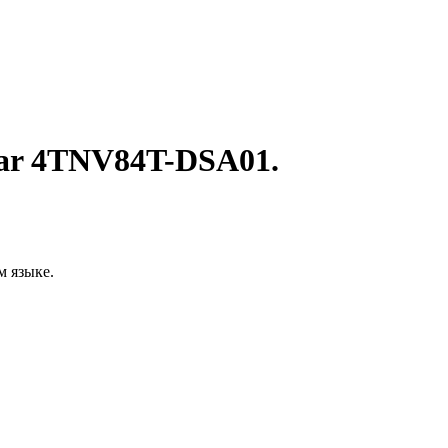
mar 4TNV84T-DSA01.
м языке.