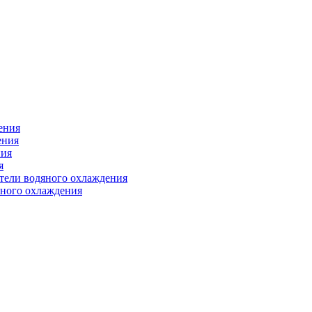
ения
ения
ния
я
атели водяного охлаждения
яного охлаждения