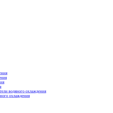
ения
ения
ния
я
атели водяного охлаждения
яного охлаждения