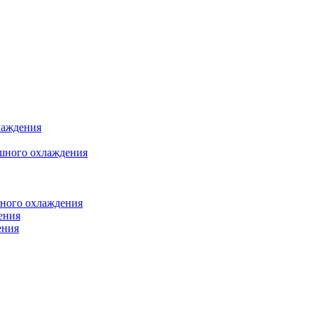
лаждения
шного охлаждения
яного охлаждения
ения
ения