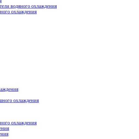
я
атели водяного охлаждения
яного охлаждения
лаждения
шного охлаждения
яного охлаждения
ения
ения