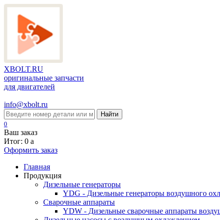
XBOLT.RU
оригинальные запчасти
для двигателей
info@xbolt.ru
Найти
0
Ваш заказ
Итог: 0
a
Оформить заказ
Главная
Продукция
Дизельные генераторы
YDG - Дизельные генераторы воздушного ох
Cварочные аппараты
YDW - Дизельные сварочные аппараты возду
Дизельные насосы с воздушным охлаждением