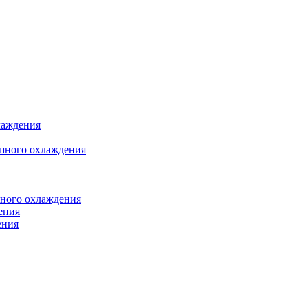
лаждения
шного охлаждения
яного охлаждения
ения
ения