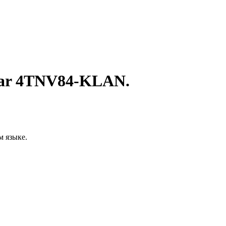
mar 4TNV84-KLAN.
м языке.