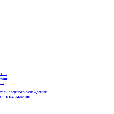
ения
ения
ния
я
атели водяного охлаждения
яного охлаждения