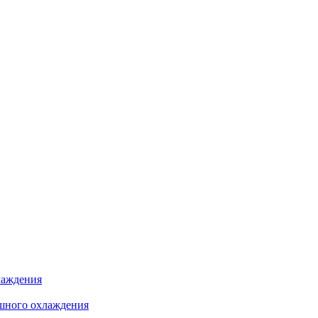
лаждения
шного охлаждения