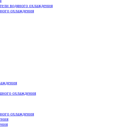
я
атели водяного охлаждения
яного охлаждения
лаждения
шного охлаждения
яного охлаждения
ения
ения