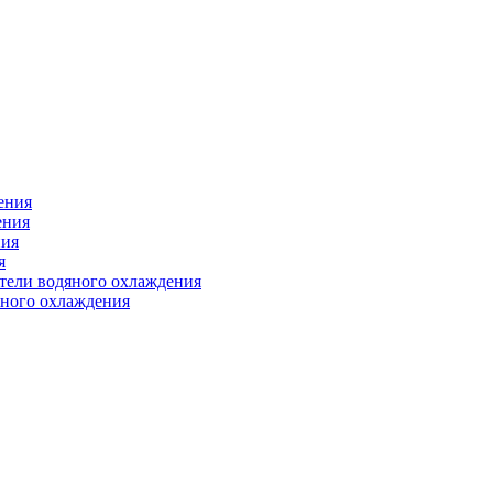
ения
ения
ния
я
атели водяного охлаждения
яного охлаждения