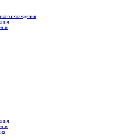
яного охлаждения
ения
ения
ения
ения
ния