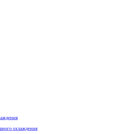
лаждения
шного охлаждения