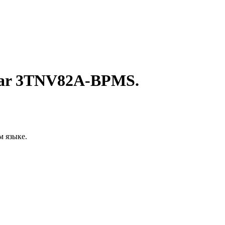
mar 3TNV82A-BPMS.
м языке.