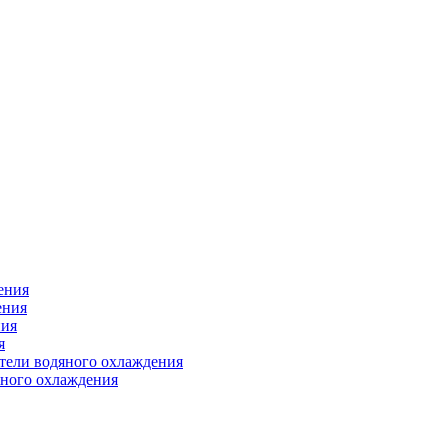
ения
ения
ния
я
атели водяного охлаждения
яного охлаждения