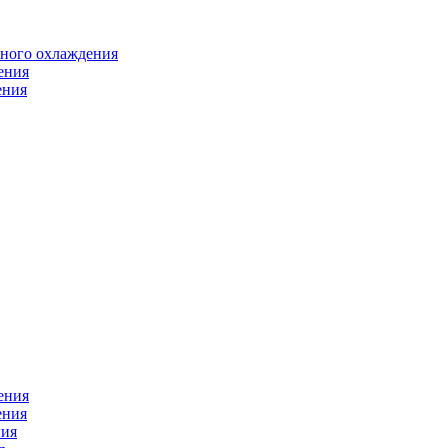
яного охлаждения
ения
ения
ения
ения
ния