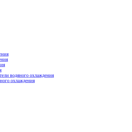
ения
ения
ния
я
атели водяного охлаждения
яного охлаждения