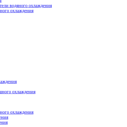
я
атели водяного охлаждения
яного охлаждения
лаждения
шного охлаждения
яного охлаждения
ения
ения