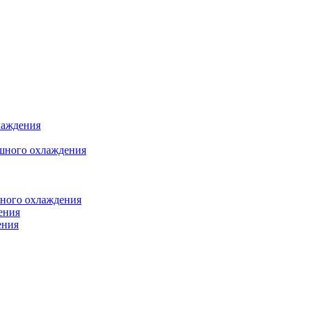
лаждения
шного охлаждения
яного охлаждения
ения
ения