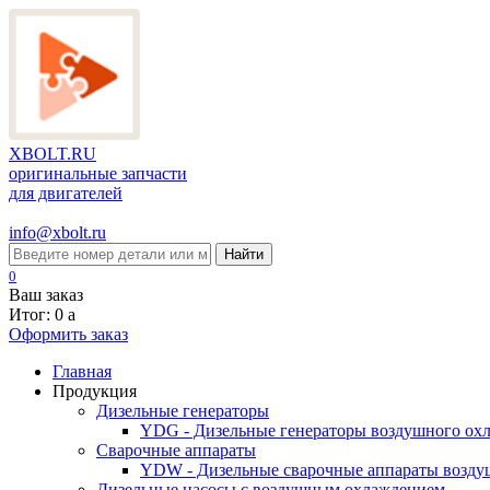
XBOLT.RU
оригинальные запчасти
для двигателей
info@xbolt.ru
Найти
0
Ваш заказ
Итог: 0
a
Оформить заказ
Главная
Продукция
Дизельные генераторы
YDG - Дизельные генераторы воздушного ох
Cварочные аппараты
YDW - Дизельные сварочные аппараты возду
Дизельные насосы с воздушным охлаждением