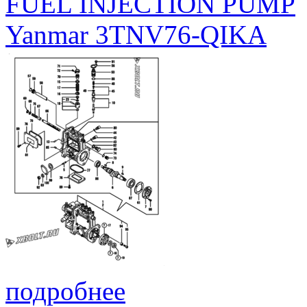
FUEL INJECTION PUMP
Yanmar 3TNV76-QIKA
подробнее