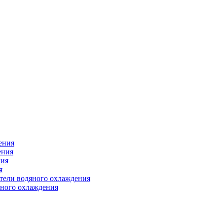
ения
ения
ния
я
атели водяного охлаждения
яного охлаждения