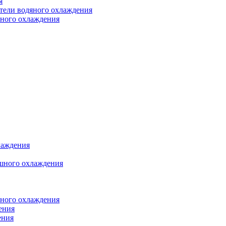
я
атели водяного охлаждения
яного охлаждения
лаждения
шного охлаждения
яного охлаждения
ения
ения