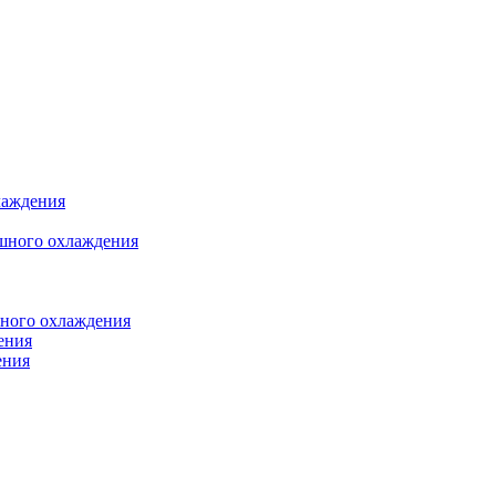
лаждения
шного охлаждения
яного охлаждения
ения
ения