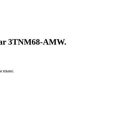
nmar 3TNM68-AMW.
м языке.