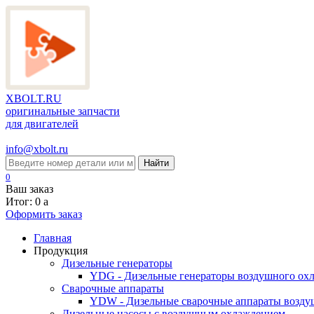
XBOLT.RU
оригинальные запчасти
для двигателей
info@xbolt.ru
Найти
0
Ваш заказ
Итог: 0
a
Оформить заказ
Главная
Продукция
Дизельные генераторы
YDG - Дизельные генераторы воздушного ох
Cварочные аппараты
YDW - Дизельные сварочные аппараты возду
Дизельные насосы с воздушным охлаждением