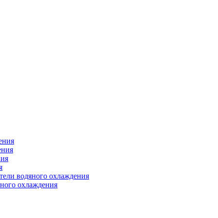
ения
ения
ния
я
атели водяного охлаждения
яного охлаждения