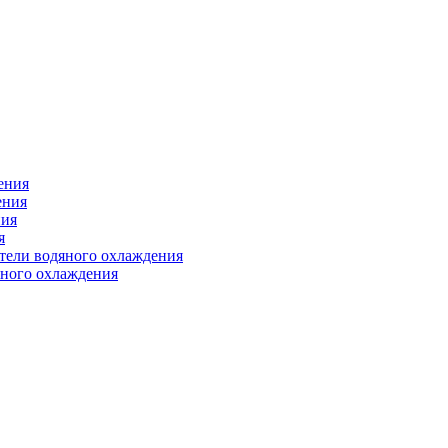
ения
ения
ния
я
атели водяного охлаждения
яного охлаждения