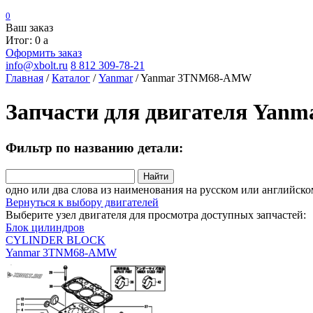
0
Ваш заказ
Итог: 0
a
Оформить заказ
info@xbolt.ru
8 812 309-78-21
Главная
/
Каталог
/
Yanmar
/
Yanmar 3TNM68-AMW
Запчасти для двигателя Ya
Фильтр по названию детали:
Найти
одно или два слова из наименования на русском или английско
Вернуться к выбору двигателей
Выберите узел двигателя для просмотра доступных запчастей:
Блок цилиндров
CYLINDER BLOCK
Yanmar 3TNM68-AMW