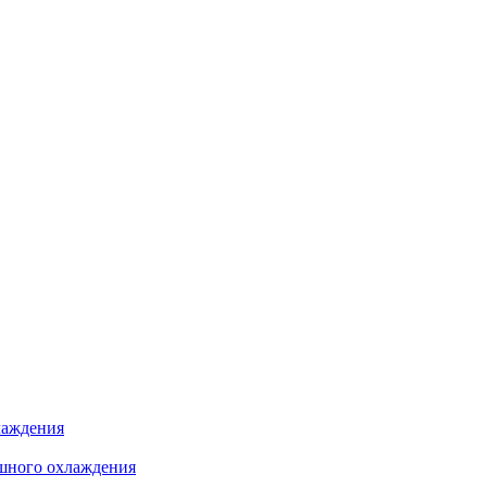
лаждения
шного охлаждения