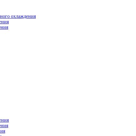
яного охлаждения
ения
ения
ения
ения
ния