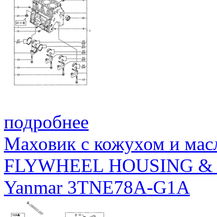
БОЛТ, M6Х16 НИКЕЛИРОВАННЫЙ
31
26106-060162
BOLT, M6X 16 PLATED
ПРОКЛАДОЧНЫЙ ГЕРМЕТИК
32
977770-01212
GASKET, LIQUID
подробнее
Маховик с кожухом и мас
FLYWHEEL HOUSING & 
Yanmar 3TNE78A-G1A