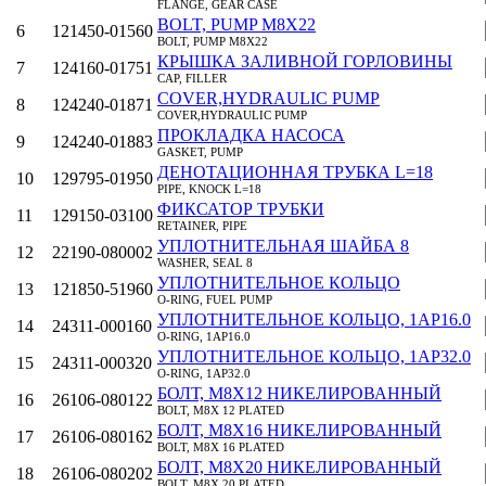
FLANGE, GEAR CASE
BOLT, PUMP M8X22
6
121450-01560
BOLT, PUMP M8X22
КРЫШКА ЗАЛИВНОЙ ГОРЛОВИНЫ
7
124160-01751
CAP, FILLER
COVER,HYDRAULIC PUMP
8
124240-01871
COVER,HYDRAULIC PUMP
ПРОКЛАДКА НАСОСА
9
124240-01883
GASKET, PUMP
ДЕНОТАЦИОННАЯ ТРУБКА L=18
10
129795-01950
PIPE, KNOCK L=18
ФИКСАТОР ТРУБКИ
11
129150-03100
RETAINER, PIPE
УПЛОТНИТЕЛЬНАЯ ШАЙБА 8
12
22190-080002
WASHER, SEAL 8
УПЛОТНИТЕЛЬНОЕ КОЛЬЦО
13
121850-51960
O-RING, FUEL PUMP
УПЛОТНИТЕЛЬНОЕ КОЛЬЦО, 1AP16.0
14
24311-000160
O-RING, 1AP16.0
УПЛОТНИТЕЛЬНОЕ КОЛЬЦО, 1AP32.0
15
24311-000320
O-RING, 1AP32.0
БОЛТ, M8Х12 НИКЕЛИРОВАННЫЙ
16
26106-080122
BOLT, M8X 12 PLATED
БОЛТ, M8Х16 НИКЕЛИРОВАННЫЙ
17
26106-080162
BOLT, M8X 16 PLATED
БОЛТ, M8Х20 НИКЕЛИРОВАННЫЙ
18
26106-080202
BOLT, M8X 20 PLATED