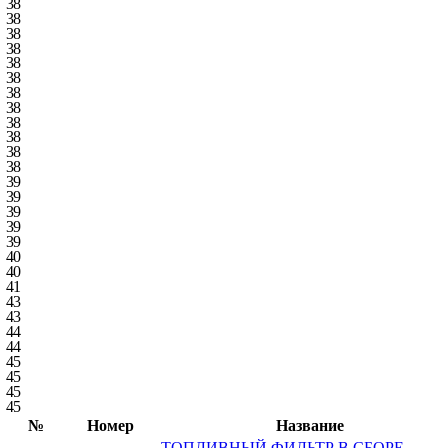
38
38
38
38
38
38
38
38
38
38
38
38
39
39
39
39
39
40
40
41
43
43
44
44
45
45
45
45
№
Номер
Название
ТОПЛИВНЫЙ ФИЛЬТР В СБОРЕ