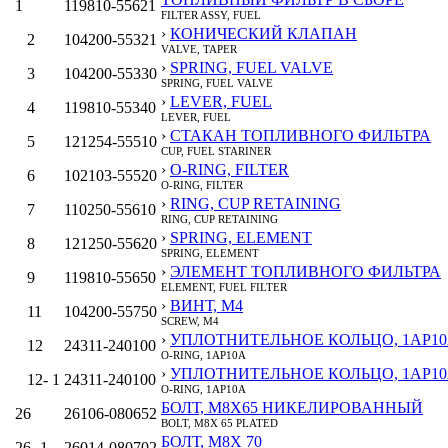
1
119810-55621
FILTER ASSY, FUEL
›
КОНИЧЕСКИЙ КЛАПАН
2
104200-55321
VALVE, TAPER
›
SPRING, FUEL VALVE
3
104200-55330
SPRING, FUEL VALVE
›
LEVER, FUEL
4
119810-55340
LEVER, FUEL
›
СТАКАН ТОПЛИВНОГО ФИЛЬТРА
5
121254-55510
CUP, FUEL STARINER
›
O-RING, FILTER
6
102103-55520
O-RING, FILTER
›
RING, CUP RETAINING
7
110250-55610
RING, CUP RETAINING
›
SPRING, ELEMENT
8
121250-55620
SPRING, ELEMENT
›
ЭЛЕМЕНТ ТОПЛИВНОГО ФИЛЬТРА
9
119810-55650
ELEMENT, FUEL FILTER
›
ВИНТ, M4
11
104200-55750
SCREW, M4
›
УПЛОТНИТЕЛЬНОЕ КОЛЬЦО, 1AP1
12
24311-240100
O-RING, 1AP10A
›
УПЛОТНИТЕЛЬНОЕ КОЛЬЦО, 1AP1
12‑ 1
24311-240100
O-RING, 1AP10A
БОЛТ, M8Х65 НИКЕЛИРОВАННЫЙ
26
26106-080652
BOLT, M8X 65 PLATED
БОЛТ, M8X 70
26‑ 1
26014-080702