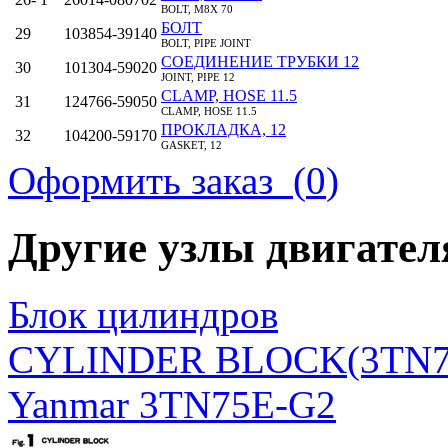
BOLT, M8X 70
БОЛТ
29
103854-39140
BOLT, PIPE JOINT
СОЕДИНЕНИЕ ТРУБКИ 12
30
101304-59020
JOINT, PIPE 12
CLAMP, HOSE 11.5
31
124766-59050
CLAMP, HOSE 11.5
ПРОКЛАДКА, 12
32
104200-59170
GASKET, 12
HOSE, D13/7.5X180
Оформить заказ (
0
)
33
129555-59510
HOSE, D13/7.5X180
HOSE, FUEL D13X400
34
105025-59530
HOSE, FUEL D13X400
ТОПЛИВНЫЙ ШЛАНГ
Другие узлы двигате
34‑ 2
105025-59750
HOSE, FUEL
ЗАЖИМ
35
23000-013000
CLAMP, 13
CLAMP, HOSE 11.5
Блок цилиндров
35‑ 1
124766-59050
CLAMP, HOSE 11.5
СОЕДИНЕНИЕ ТРУБКИ 12
36
101304-59020
CYLINDER BLOCK(3TN7
JOINT, PIPE 12
JOINT, OVERFLOW
36‑ 1
119840-59570
JOINT, OVERFLOW
Yanmar 3TN75E-G2
CLAMP, HOSE 11.5
37
124766-59050
CLAMP, HOSE 11.5
ЗАЖИМ
38
124066-59100