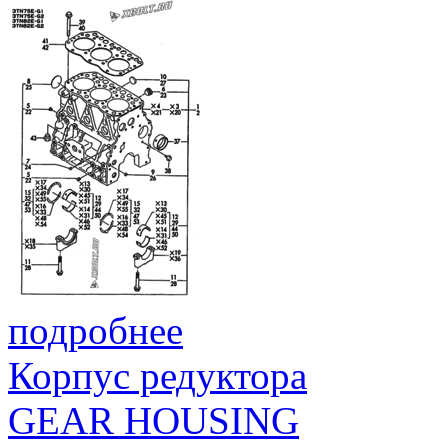
CLAMP, HOSE 8
HOSE, FUEL D8X120
39
121250-59550
HOSE, FUEL D8X120
ТОПЛИВНАЯ ТРУБКА
40
105225-59560
PIPE, FUEL
ТОПЛИВНЫЙ ШЛАНГ
40‑1A
105025-59750
HOSE, FUEL
PIPE, RETURN L=280
41
124950-59560
PIPE, RETURN L=280
HOSE, FUEL RETURN
41‑ 1
119840-59560
HOSE, FUEL RETURN
CAP, RETURN PIPE
43
129150-59580
CAP, RETURN PIPE
ОБРАТНЫЙ КЛАПАН В СБОРЕ
44
129100-59951
VALVE ASSY, CHECK
ПРОКЛАДКА, 12X1,0
45
23414-120000
GASKET, 12X1.0
подробнее
Корпус редуктора
GEAR HOUSING