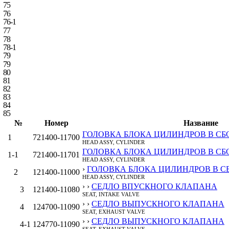
75
76
76‑1
77
78
78‑1
79
79
80
81
82
83
84
85
№
Номер
Название
ГОЛОВКА БЛОКА ЦИЛИНДРОВ В СБО
1
721400-11700
HEAD ASSY, CYLINDER
ГОЛОВКА БЛОКА ЦИЛИНДРОВ В СБО
1‑1
721400-11701
HEAD ASSY, CYLINDER
›
ГОЛОВКА БЛОКА ЦИЛИНДРОВ В СБ
2
121400-11000
HEAD ASSY, CYLINDER
› ›
СЕДЛО ВПУСКНОГО КЛАПАНА
3
121400-11080
SEAT, INTAKE VALVE
› ›
СЕДЛО ВЫПУСКНОГО КЛАПАНА
4
124700-11090
SEAT, EXHAUST VALVE
› ›
СЕДЛО ВЫПУСКНОГО КЛАПАНА
4‑1
124770-11090
SEAT, EXHAUST VALVE