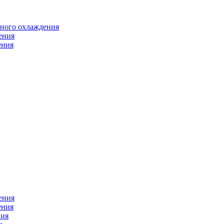
яного охлаждения
ения
ения
ения
ения
ния