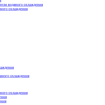
я
атели водяного охлаждения
яного охлаждения
лаждения
шного охлаждения
яного охлаждения
ения
ения