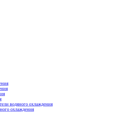
ения
ения
ния
я
атели водяного охлаждения
яного охлаждения