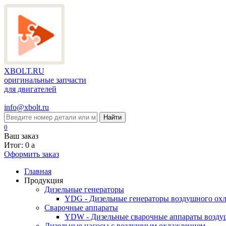
XBOLT.RU
оригинальные запчасти
для двигателей
info@xbolt.ru
Найти
0
Ваш заказ
Итог: 0
a
Оформить заказ
Главная
Продукция
Дизельные генераторы
YDG - Дизельные генераторы воздушного ох
Cварочные аппараты
YDW - Дизельные сварочные аппараты возду
Дизельные насосы с воздушным охлаждением