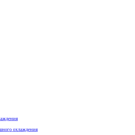
лаждения
шного охлаждения