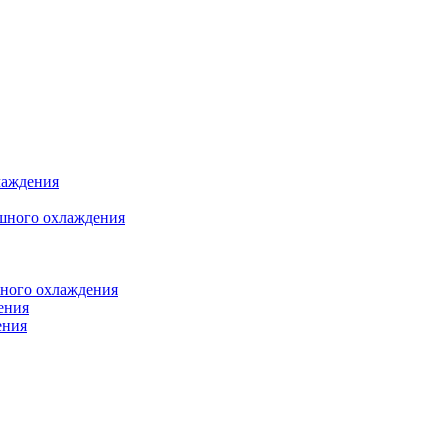
лаждения
шного охлаждения
яного охлаждения
ения
ения