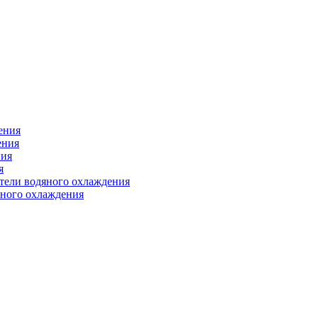
ения
ения
ния
я
атели водяного охлаждения
яного охлаждения