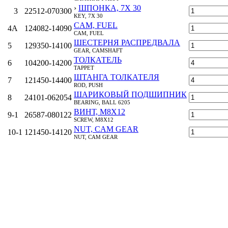
›
ШПОНКА, 7X 30
3
22512-070300
KEY, 7X 30
CAM, FUEL
4A
124082-14090
CAM, FUEL
ШЕСТЕРНЯ РАСПРЕДВАЛА
5
129350-14100
GEAR, CAMSHAFT
ТОЛКАТЕЛЬ
6
104200-14200
TAPPET
ШТАНГА ТОЛКАТЕЛЯ
7
121450-14400
ROD, PUSH
ШАРИКОВЫЙ ПОДШИПНИК
8
24101-062054
BEARING, BALL 6205
ВИНТ, M8X12
9‑1
26587-080122
SCREW, M8X12
NUT, CAM GEAR
10‑1
121450-14120
NUT, CAM GEAR