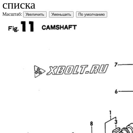
списка
Масштаб:
Увеличить
Уменьшить
По умолчанию