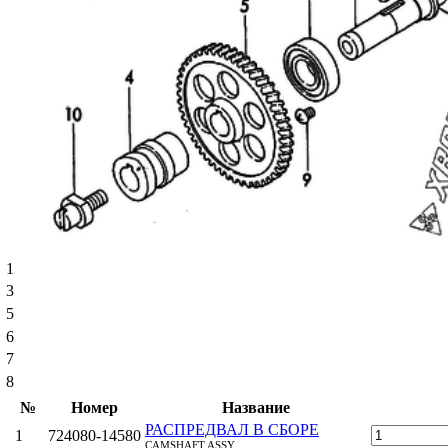
1
3
5
6
7
8
№
Номер
Название
РАСПРЕДВАЛ В СБОРЕ
1
724080-14580
CAMSHAFT ASSY