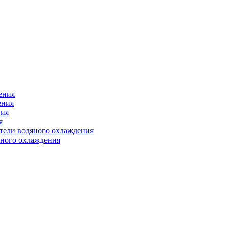
ения
ения
ния
я
атели водяного охлаждения
яного охлаждения