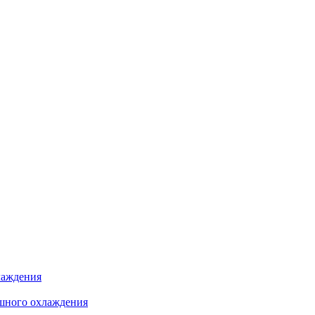
лаждения
шного охлаждения