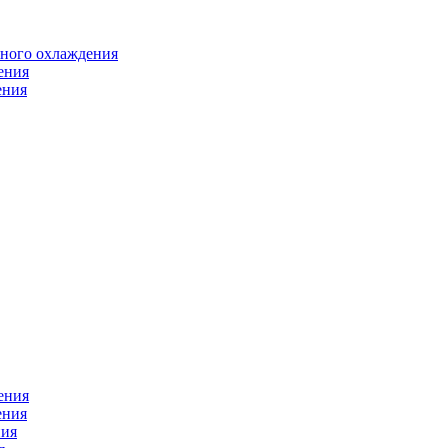
яного охлаждения
ения
ения
ения
ения
ния