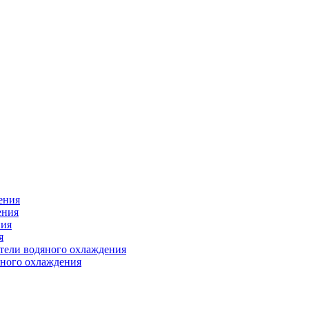
ения
ения
ния
я
атели водяного охлаждения
яного охлаждения