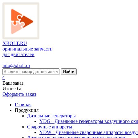
XBOLT.RU
оригинальные запчасти
для двигателей
info@xbolt.ru
Найти
0
Ваш заказ
Итог: 0
a
Оформить заказ
Главная
Продукция
Дизельные генераторы
YDG - Дизельные генераторы воздушного ох
Cварочные аппараты
YDW - Дизельные сварочные аппараты возду
Дизельные насосы с воздушным охлаждением