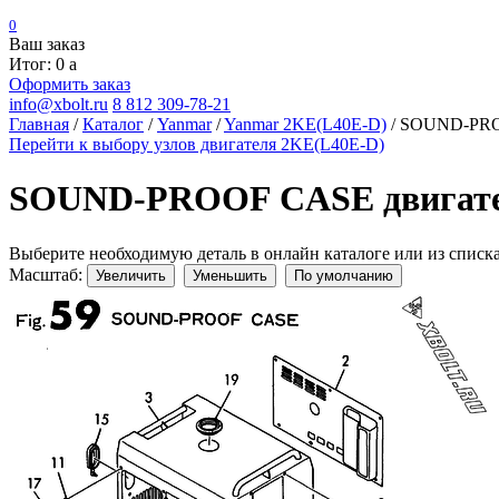
0
Ваш заказ
Итог: 0
a
Оформить заказ
info@xbolt.ru
8 812 309-78-21
Главная
/
Каталог
/
Yanmar
/
Yanmar 2KE(L40E-D)
/
SOUND-PROO
Перейти к выбору узлов двигателя 2KE(L40E-D)
SOUND-PROOF CASE двигате
Выберите необходимую деталь в онлайн каталоге или из списк
Масштаб:
Увеличить
Уменьшить
По умолчанию