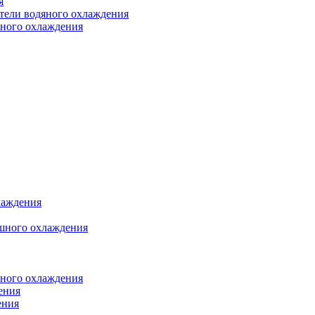
я
атели водяного охлаждения
яного охлаждения
лаждения
шного охлаждения
яного охлаждения
ения
ения