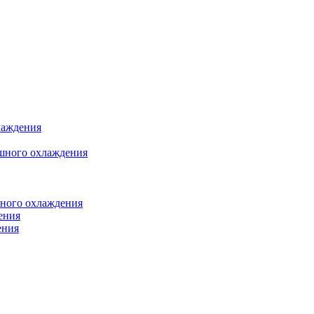
лаждения
шного охлаждения
яного охлаждения
ения
ения