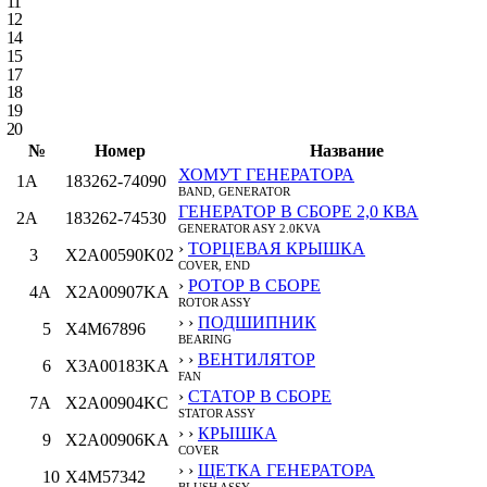
11
12
14
15
17
18
19
20
№
Номер
Название
ХОМУТ ГЕНЕРАТОРА
1A
183262-74090
BAND, GENERATOR
ГЕНЕРАТОР В СБОРЕ 2,0 КВА
2A
183262-74530
GENERATOR ASY 2.0KVA
›
ТОРЦЕВАЯ КРЫШКА
3
X2A00590K02
COVER, END
›
РОТОР В СБОРЕ
4A
X2A00907KA
ROTOR ASSY
› ›
ПОДШИПНИК
5
X4M67896
BEARING
› ›
ВЕНТИЛЯТОР
6
X3A00183KA
FAN
›
СТАТОР В СБОРЕ
7A
X2A00904KC
STATOR ASSY
› ›
КРЫШКА
9
X2A00906KA
COVER
› ›
ЩЕТКА ГЕНЕРАТОРА
10
X4M57342
BLUSH ASSY