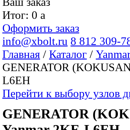
Ваш заказ
Итог: 0
a
Оформить заказ
info@xbolt.ru
8 812 309-7
Главная
/
Каталог
/
Yanma
GENERATOR (KOKUSAN-U
L6EH
Перейти к выбору узлов 
GENERATOR (KOKU
Yanmar 2KE-L6EH