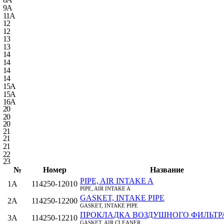
9A
11A
12
12
13
13
14
14
14
14
15A
15A
16A
20
20
20
21
21
21
22
23
№
Номер
Название
PIPE, AIR INTAKE A
1A
114250-12010
PIPE, AIR INTAKE A
GASKET, INTAKE PIPE
2A
114250-12200
GASKET, INTAKE PIPE
ПРОКЛАДКА ВОЗДУШНОГО ФИЛЬТР
3A
114250-12210
GASKET, AIR CLEANER