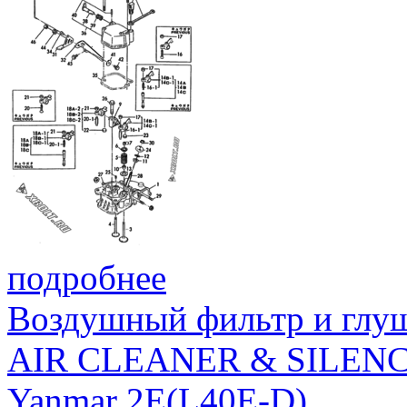
подробнее
Воздушный фильтр и глу
AIR CLEANER & SILEN
Yanmar 2E(L40E-D)