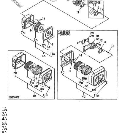
1A
2A
4A
6A
7A
8A