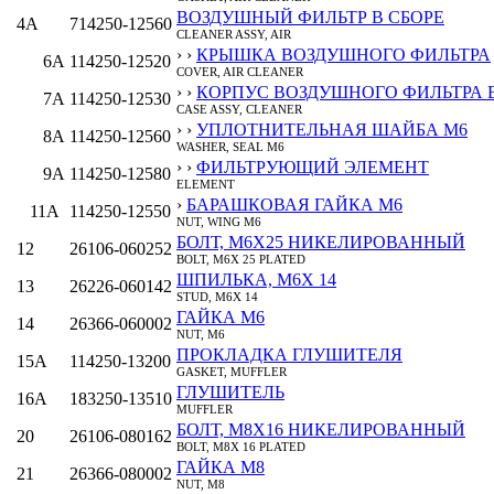
ВОЗДУШНЫЙ ФИЛЬТР В СБОРЕ
4A
714250-12560
CLEANER ASSY, AIR
› ›
КРЫШКА ВОЗДУШНОГО ФИЛЬТРА
6A
114250-12520
COVER, AIR CLEANER
› ›
КОРПУС ВОЗДУШНОГО ФИЛЬТРА В
7A
114250-12530
CASE ASSY, CLEANER
› ›
УПЛОТНИТЕЛЬНАЯ ШАЙБА M6
8A
114250-12560
WASHER, SEAL M6
› ›
ФИЛЬТРУЮЩИЙ ЭЛЕМЕНТ
9A
114250-12580
ELEMENT
›
БАРАШКОВАЯ ГАЙКА M6
11A
114250-12550
NUT, WING M6
БОЛТ, M6Х25 НИКЕЛИРОВАННЫЙ
12
26106-060252
BOLT, M6X 25 PLATED
ШПИЛЬКА, M6X 14
13
26226-060142
STUD, M6X 14
ГАЙКА M6
14
26366-060002
NUT, M6
ПРОКЛАДКА ГЛУШИТЕЛЯ
15A
114250-13200
GASKET, MUFFLER
ГЛУШИТЕЛЬ
16A
183250-13510
MUFFLER
БОЛТ, M8Х16 НИКЕЛИРОВАННЫЙ
20
26106-080162
BOLT, M8X 16 PLATED
ГАЙКА M8
21
26366-080002
NUT, M8