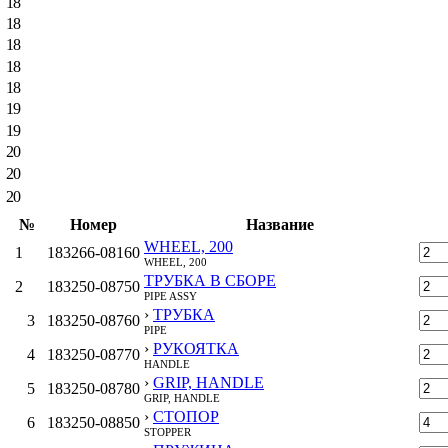
18
18
18
18
18
19
19
20
20
20
№
Номер
Название
WHEEL, 200
1
183266-08160
WHEEL, 200
ТРУБКА В СБОРЕ
2
183250-08750
PIPE ASSY
›
ТРУБКА
3
183250-08760
PIPE
›
РУКОЯТКА
4
183250-08770
HANDLE
›
GRIP, HANDLE
5
183250-08780
GRIP, HANDLE
›
СТОПОР
6
183250-08850
STOPPER