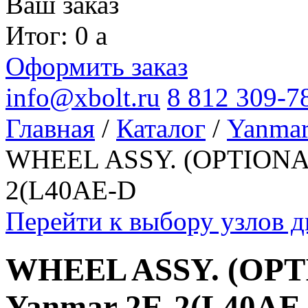
Ваш заказ
Итог: 0
a
Оформить заказ
info@xbolt.ru
8 812 309-7
Главная
/
Каталог
/
Yanma
WHEEL ASSY. (OPTIONAL)
2(L40AE-D
Перейти к выбору узлов 
WHEEL ASSY. (OPT
Yanmar 2E-2(L40AE