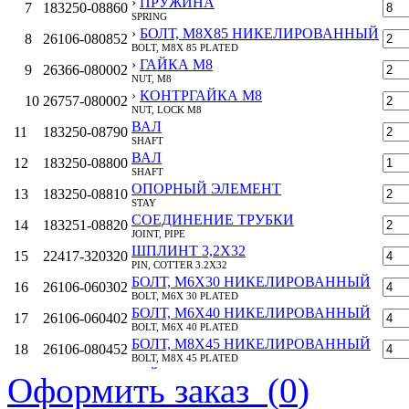
›
ПРУЖИНА
7
183250-08860
SPRING
›
БОЛТ, M8Х85 НИКЕЛИРОВАННЫЙ
8
26106-080852
BOLT, M8X 85 PLATED
›
ГАЙКА M8
9
26366-080002
NUT, M8
›
КОНТРГАЙКА M8
10
26757-080002
NUT, LOCK M8
ВАЛ
11
183250-08790
SHAFT
ВАЛ
12
183250-08800
SHAFT
ОПОРНЫЙ ЭЛЕМЕНТ
13
183250-08810
STAY
СОЕДИНЕНИЕ ТРУБКИ
14
183251-08820
JOINT, PIPE
ШПЛИНТ 3,2X32
15
22417-320320
PIN, COTTER 3.2X32
БОЛТ, M6Х30 НИКЕЛИРОВАННЫЙ
16
26106-060302
BOLT, M6X 30 PLATED
БОЛТ, M6Х40 НИКЕЛИРОВАННЫЙ
17
26106-060402
BOLT, M6X 40 PLATED
БОЛТ, M8Х45 НИКЕЛИРОВАННЫЙ
18
26106-080452
BOLT, M8X 45 PLATED
ГАЙКА M6
Оформить заказ (
0
)
19
26366-060002
NUT, M6
ГАЙКА M8