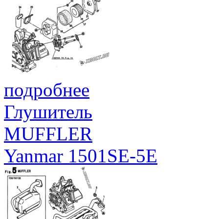
MO-DA HO:MI+ZON
Translator: FULL
<EMAIL@ADDRE
54
183634-07510
Language-Team: 
подробнее
<LL@li.org> Langu
MIME-Version: 1.0 
Глушитель
Type: text/plain; c
MUFFLER
8 Content-Transfer-
Yanmar 1501SE-5E
8bit
Project-Id-Versio