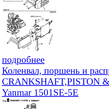
VERSION Report-M
To: PO-Revision-D
MO-DA HO:MI+ZON
Translator: FULL
<EMAIL@ADDRE
55
183634-07520
Language-Team: 
подробнее
<LL@li.org> Langu
Коленвал, поршень и расп
MIME-Version: 1.0 
CRANKSHAFT,PISTON 
Type: text/plain; c
Yanmar 1501SE-5E
8 Content-Transfer-
8bit