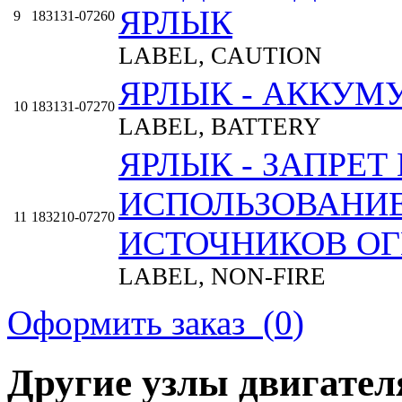
ЯРЛЫК
9
183131-07260
LABEL, CAUTION
ЯРЛЫК - АККУМ
10
183131-07270
LABEL, BATTERY
ЯРЛЫК - ЗАПРЕТ
ИСПОЛЬЗОВАНИ
11
183210-07270
ИСТОЧНИКОВ О
LABEL, NON-FIRE
ЯРЛЫК - МАСЛО
Оформить заказ (
0
)
12
183210-07291
LABEL, OIL
Другие узлы двигател
ЯРЛЫК - НИЗКИЙ