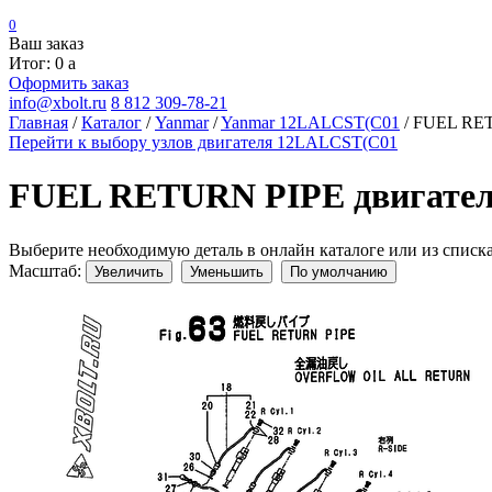
0
Ваш заказ
Итог: 0
a
Оформить заказ
info@xbolt.ru
8 812 309-78-21
Главная
/
Каталог
/
Yanmar
/
Yanmar 12LALCST(C01
/
FUEL RET
Перейти к выбору узлов двигателя 12LALCST(C01
FUEL RETURN PIPE двигате
Выберите необходимую деталь в онлайн каталоге или из списк
Масштаб:
Увеличить
Уменьшить
По умолчанию