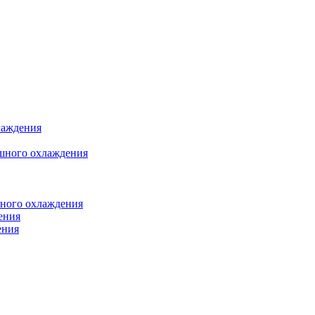
лаждения
шного охлаждения
яного охлаждения
ения
ения