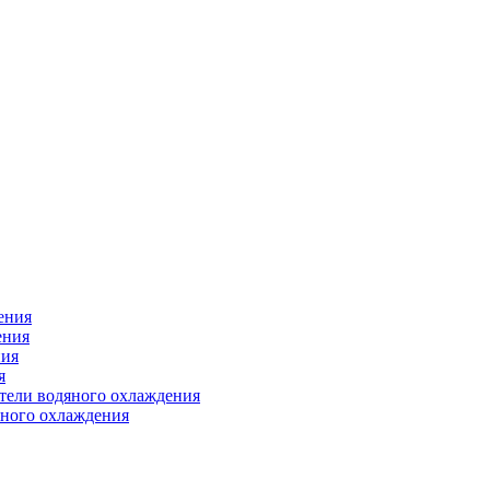
ения
ения
ния
я
атели водяного охлаждения
яного охлаждения