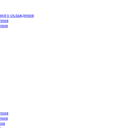
яного охлаждения
ения
ения
ения
ения
ния