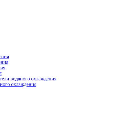
ения
ения
ния
я
атели водяного охлаждения
яного охлаждения