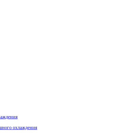
лаждения
шного охлаждения