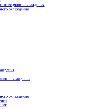
я
атели водяного охлаждения
яного охлаждения
лаждения
шного охлаждения
яного охлаждения
ения
ения