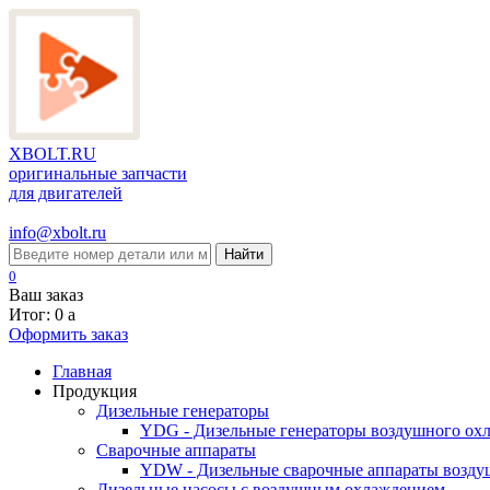
XBOLT.RU
оригинальные запчасти
для двигателей
info@xbolt.ru
Найти
0
Ваш заказ
Итог: 0
a
Оформить заказ
Главная
Продукция
Дизельные генераторы
YDG - Дизельные генераторы воздушного ох
Cварочные аппараты
YDW - Дизельные сварочные аппараты возду
Дизельные насосы с воздушным охлаждением