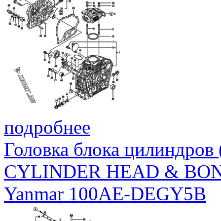
БОЛТ, M6Х12 НИКЕЛИРОВАННЫЙ
27‑1
26106-060122
BOLT, M6X 12 PLATED
ВИНТ- САМОРЕЗ M6X20
28
26476-060202
SCREW, TAPPING M6X20
БОЛТ, M6Х20 НИКЕЛИРОВАННЫЙ
28‑1
26106-060202
BOLT, M6X 20 PLATED
ВИНТ M 6X 14
29
26577-060142
SCREW M 6X 14
ГАЙКА M8
30
26716-080002
NUT, M8
подробнее
Головка блока цилиндров
CYLINDER HEAD & BO
Yanmar 100AE-DEGY5B