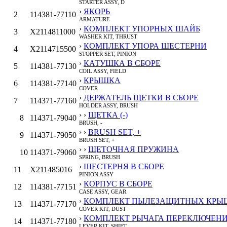
STARTER ASSY, D
›
ЯКОРЬ
2
114381-77110
ARMATURE
›
КОМПЛЕКТ УПОРНЫХ ШАЙБ
3
X2114811000
WASHER KIT, THRUST
›
КОМПЛЕКТ УПОРА ШЕСТЕРНИ
4
X2114715500
STOPPER SET, PINION
›
КАТУШКА В СБОРЕ
5
114381-77130
COIL ASSY, FIELD
›
КРЫШКА
6
114381-77140
COVER
›
ДЕРЖАТЕЛЬ ЩЕТКИ В СБОРЕ
7
114371-77160
HOLDER ASSY, BRUSH
› ›
ЩЕТКА (-)
8
114371-79040
BRUSH, -
› ›
BRUSH SET, +
9
114371-79050
BRUSH SET, +
› ›
ЩЕТОЧНАЯ ПРУЖИНА
10
114371-79060
SPRING, BRUSH
›
ШЕСТЕРНЯ В СБОРЕ
11
X211485016
PINION ASSY
›
КОРПУС В СБОРЕ
12
114381-77151
CASE ASSY, GEAR
›
КОМПЛЕКТ ПЫЛЕЗАЩИТНЫХ КРЫ
13
114371-77170
COVER KIT, DUST
›
КОМПЛЕКТ РЫЧАГА ПЕРЕКЛЮЧЕН
14
114371-77180
LEVER KIT, SHIFT