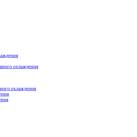
лаждения
шного охлаждения
яного охлаждения
ения
ения