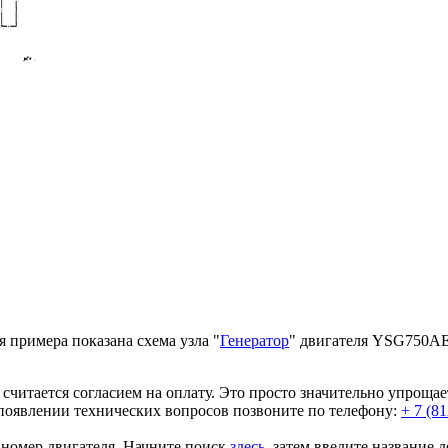
 примера показана схема узла "
Генератор
" двигателя YSG750AE
е считается согласием на оплату. Это просто значительно упроща
влении технических вопросов позвоните по телефону:
+ 7 (8
м номер двигателя. Начните поиск
здесь
, затем введите название 