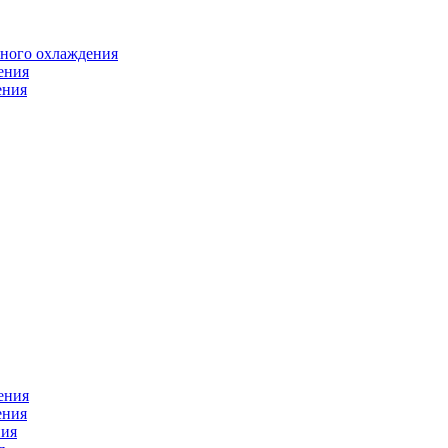
яного охлаждения
ения
ения
ения
ения
ния