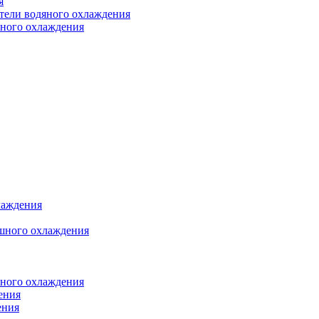
я
атели водяного охлаждения
яного охлаждения
лаждения
шного охлаждения
яного охлаждения
ения
ения