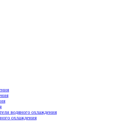
ения
ения
ния
я
атели водяного охлаждения
яного охлаждения