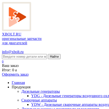
XBOLT.RU
оригинальные запчасти
для двигателей
info@xbolt.ru
Найти
0
Ваш заказ
Итог: 0
a
Оформить заказ
Главная
Продукция
Дизельные генераторы
YDG - Дизельные генераторы воздушного ох
Cварочные аппараты
YDW - Дизельные сварочные аппараты возду
Дизельные насосы с воздушным охлаждением