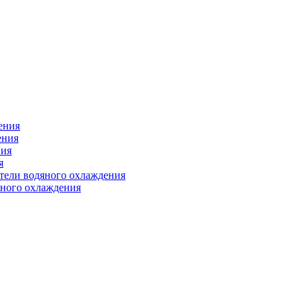
ения
ения
ния
я
атели водяного охлаждения
яного охлаждения