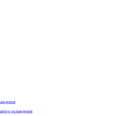
лаждения
шного охлаждения