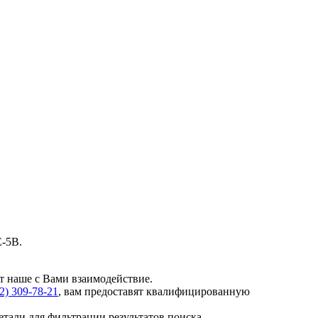
-5B.
ет наше с Вами взаимодействие.
12)
309-78-21
, вам предоставят квалифицированную
детали для фильтрации результатов поиска.